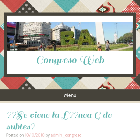
Congreso Web
Menu
Skip to content
??Se viene la L??nea G de
subtes?
Posted on
10/10/2010
by
admin_congreso