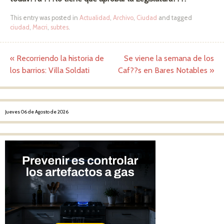
This entry was posted in
Actualidad
,
Archivo
,
Ciudad
and tagged
ciudad
,
Macri
,
subtes
.
«
Recorriendo la historia de
Se viene la semana de los
Post navigation
los barrios: Villa Soldati
Caf??s en Bares Notables
»
Jueves 06 de Agosto de 2026