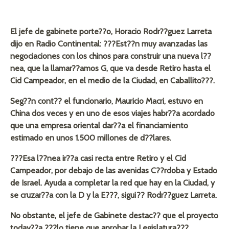
El jefe de gabinete porte??o, Horacio Rodr??guez Larreta
dijo en Radio Continental: ???Est??n muy avanzadas las
negociaciones con los chinos para construir una nueva l??
nea, que la llamar??amos G, que va desde Retiro hasta el
Cid Campeador, en el medio de la Ciudad, en Caballito???.
Seg??n cont?? el funcionario, Mauricio Macri, estuvo en
China dos veces y en uno de esos viajes habr??a acordado
que una empresa oriental dar??a el financiamiento
estimado en unos 1.500 millones de d??lares.
???Esa l??nea ir??a casi recta entre Retiro y el Cid
Campeador, por debajo de las avenidas C??rdoba y Estado
de Israel. Ayuda a completar la red que hay en la Ciudad, y
se cruzar??a con la D y la E???, sigui?? Rodr??guez Larreta.
No obstante, el jefe de Gabinete destac?? que el proyecto
todav??a ???lo tiene que aprobar la Legislatura???.