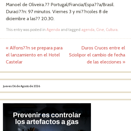
Manoel de Oliveira.?? Portugal/Francia/Espa??a/Brasil.
Duraci??n: 97 minutos. Viernes 3 y mi??rcoles 8 de
diciembre a las?? 20.30.
This entry was posted in
Agenda
and tagged
agenda
,
Cine
,
Cultura
.
«
Alfons??n se prepara para
Duros Cruces entre el
Post navigation
el lanzamiento en el Hotel
Sciolipor el cambio de fecha
Castelar
de las elecciones
»
Jueves 06 de Agosto de 2026