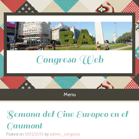
Congreso Web
Menu
Skip to content
Semana del Cine Europeo en el
Gaumont
Posted on
01/12/2010
by
admin_congreso