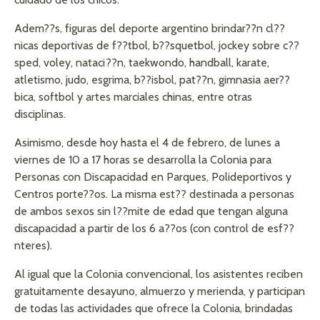
Adem??s, figuras del deporte argentino brindar??n cl??
nicas deportivas de f??tbol, b??squetbol, jockey sobre c??
sped, voley, nataci??n, taekwondo, handball, karate,
atletismo, judo, esgrima, b??isbol, pat??n, gimnasia aer??
bica, softbol y artes marciales chinas, entre otras
disciplinas.
Asimismo, desde hoy hasta el 4 de febrero, de lunes a
viernes de 10 a 17 horas se desarrolla la Colonia para
Personas con Discapacidad en Parques, Polideportivos y
Centros porte??os. La misma est?? destinada a personas
de ambos sexos sin l??mite de edad que tengan alguna
discapacidad a partir de los 6 a??os (con control de esf??
nteres).
Al igual que la Colonia convencional, los asistentes reciben
gratuitamente desayuno, almuerzo y merienda, y participan
de todas las actividades que ofrece la Colonia, brindadas