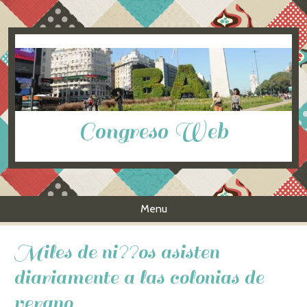
Congreso Web
Menu
Skip to content
Miles de ni??os asisten
diariamente a las colonias de
verano