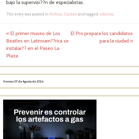
bajo la supervisi??n de especialistas.
This entry was posted in
Archivo
,
Ciudad
and tagged
colonias
.
«
El primer museo de Los
El Pro prepara los candidatos
Post navigation
Beatles en Latinoam??rica se
para la ciudad
»
instalar?? en el Paseo La
Plaza
Viernes 07 de Agosto de 2026