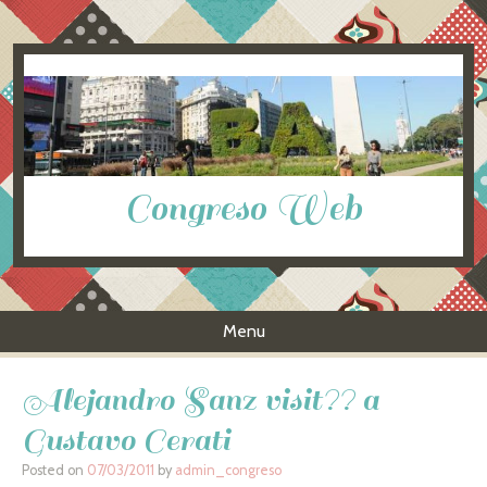
Congreso Web
Menu
Skip to content
Alejandro Sanz visit?? a
Gustavo Cerati
Posted on
07/03/2011
by
admin_congreso