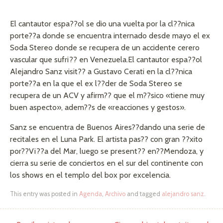
El cantautor espa??ol se dio una vuelta por la cl??nica
porte??a donde se encuentra internado desde mayo el ex
Soda Stereo donde se recupera de un accidente cerero
vascular que sufri?? en Venezuela.
El cantautor espa??ol
Alejandro Sanz visit?? a Gustavo Cerati en la cl??nica
porte??a en la que el ex l??der de Soda Stereo se
recupera de un ACV y afirm?? que el m??sico «tiene muy
buen aspecto», adem??s de «reacciones y gestos».
Sanz se encuentra de Buenos Aires??dando una serie de
recitales en el Luna Park. El artista pas?? con gran ??xito
por??Vi??a del Mar, luego se present?? en??Mendoza, y
cierra su serie de conciertos en el sur del continente con
los shows en el templo del box por excelencia.
This entry was posted in
Agenda
,
Archivo
and tagged
alejandro sanz
.