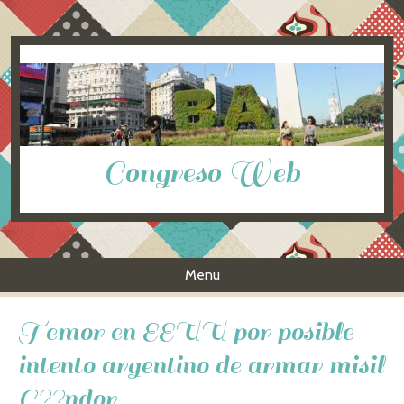
Congreso Web
Menu
Skip to content
Temor en EEUU por posible
intento argentino de armar misil
C??ndor