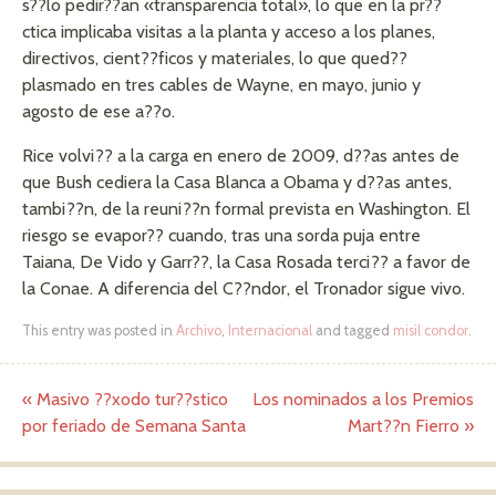
s??lo pedir??an «transparencia total», lo que en la pr??
ctica implicaba visitas a la planta y acceso a los planes,
directivos, cient??ficos y materiales, lo que qued??
plasmado en tres cables de Wayne, en mayo, junio y
agosto de ese a??o.
Rice volvi?? a la carga en enero de 2009, d??as antes de
que Bush cediera la Casa Blanca a Obama y d??as antes,
tambi??n, de la reuni??n formal prevista en Washington. El
riesgo se evapor?? cuando, tras una sorda puja entre
Taiana, De Vido y Garr??, la Casa Rosada terci?? a favor de
la Conae. A diferencia del C??ndor, el Tronador sigue vivo.
This entry was posted in
Archivo
,
Internacional
and tagged
misil condor
.
«
Masivo ??xodo tur??stico
Los nominados a los Premios
Post navigation
por feriado de Semana Santa
Mart??n Fierro
»