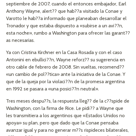
septiembre de 2007, cuando el entonces embajador, Earl
Anthony Wayne, alert?? que hab??a visitado la Conae y
Varotto le hab??a informado que planeaban desarrollar el
Tronador y que estaba dispuesto a «subirse a un avi??n,
esta noche», rumbo a Washington para ofrecer las garant??
as necesarias.
Ya con Cristina Kirchner en la Casa Rosada y con el caso
Antonini en ebullici??n, Wayne reforz?? su sugerencia en
otro cable de febrero de 2008. Sin vueltas, recomend??
«un cambio de pol??tica» ante la iniciativa de la Conae. Y
que de la queja por la violaci??n de la promesa argentina
en 1992 se pasara a «una posici??n neutral».
Tres meses despu??s, la respuesta lleg?? de la c??spide de
Washington, con la firma de Rice. Le pidi?? a Wayne que
les transmitiera a los argentinos que «Estados Unidos no
apoya» su plan, pero que dado que la Conae pensaba
avanzar igual y para no generar m??s rispideces bilaterales,