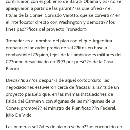
continuaron con el gobierno de Barack Obama y «s??lo se
apaciguaron a partir de las garant??as que ofreci?? el
titular de la Conae, Conrado Varotto, que se convirti?? en
el interlocutor directo con Washington y demostr?? los
fines pac??ficos del proyecto Tronador».
Tronador es el nombre del plan con el que Argentina
prepara un lanzador propio de sat??lites en base a
combustible l??quido, lejos de las ambiciones militares del
C??ndor, desactivado en 1993 por presi??n de la Casa
Blanca.
Diecis??is a??os despu??s de aquel cortocircuito, las
negociaciones estuvieron cerca de fracasar a ra??z de un
proyecto paralelo que, en las mismas instalaciones de
Falda del Carmen y con algunas de las m??quinas de la
Conae, promovi?? el ministro de Planificaci??n Federal,
Julio De Vido.
Las primeras se??ales de alarma se hab??an encendido en