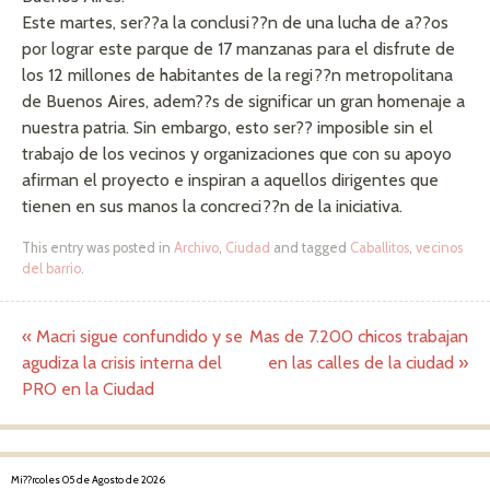
Este martes, ser??a la conclusi??n de una lucha de a??os
por lograr este parque de 17 manzanas para el disfrute de
los 12 millones de habitantes de la regi??n metropolitana
de Buenos Aires, adem??s de significar un gran homenaje a
nuestra patria. Sin embargo, esto ser?? imposible sin el
trabajo de los vecinos y organizaciones que con su apoyo
afirman el proyecto e inspiran a aquellos dirigentes que
tienen en sus manos la concreci??n de la iniciativa.
This entry was posted in
Archivo
,
Ciudad
and tagged
Caballitos
,
vecinos
del barrio
.
«
Macri sigue confundido y se
Mas de 7.200 chicos trabajan
Post navigation
agudiza la crisis interna del
en las calles de la ciudad
»
PRO en la Ciudad
Mi??rcoles 05 de Agosto de 2026