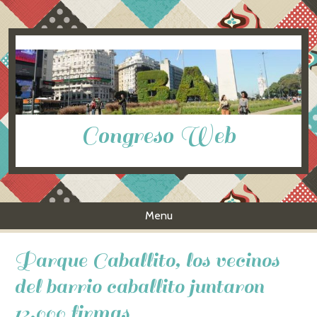
Congreso Web
Menu
Skip to content
Parque Caballito, los vecinos
del barrio caballito juntaron
12.000 firmas