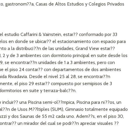
to, gastronom??a, Casas de Altos Estudios y Colegios Privados
l estudio Caffarini & Vainstein, estar?? conformado por 33
elos en donde se ubicar?? el estacionamiento con espacio para
to a la distribuci??n de las unidades, Grand View estar??
2 y de 3 ambientes con dormitorio principal en suite desde los
o 19, se encontrar??n unidades de 1 a 3 ambientes, pero con
que el piso 24 contar?? con departamentos de dos ambientes
ida Rivadavia. Desde el nivel 25 al 28, se encontrar??n
lmente, el piso 29 estar?? compuesto por semipisos de 3
dormitorios en suite y terraza-balc??n.
incluir?? una Piscina semi-ol??mpica, Piscina para ni??os, un
Sal??n de Usos M??ltiples (SUM), Gimnasio totalmente equipado
cuzzi y dos Saunas de 55 m2 cada uno. Adem??s, en el piso 30,
ontrar?? un mirador del cual se podr??n apreciar visuales ??