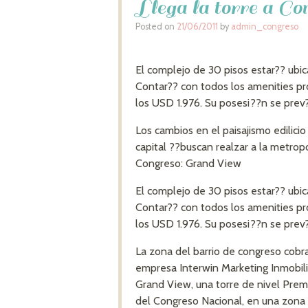
Llega la torre a C
Posted on
21/06/2011
by
admin_congreso
El complejo de 30 pisos estar?? ubic
Contar?? con todos los amenities pr
los USD 1.976. Su posesi??n se prev
Los cambios en el paisajismo edilicio
capital ??buscan realzar a la metropo
Congreso: Grand View
El complejo de 30 pisos estar?? ubic
Contar?? con todos los amenities pr
los USD 1.976. Su posesi??n se prev
La zona del barrio de congreso cobra 
empresa Interwin Marketing Inmobilia
Grand View, una torre de nivel Prem
del Congreso Nacional, en una zona 