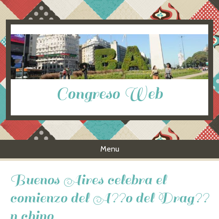
Congreso Web
Menu
Skip to content
Buenos Aires celebra el
comienzo del A??o del Drag??
n chino