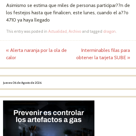
Asimismo se estima que miles de personas participar??n de
los festejos hasta que finalicen, este lunes, cuando el a??o
4710 ya haya llegado
This entry was posted in
Actualidad
,
Archivo
and tagged
dragon
.
«
Alerta naranja por la ola de
Interminables filas para
Post navigation
calor
obtener la tarjeta SUBE
»
Jueves 06 de Agosto de 2026