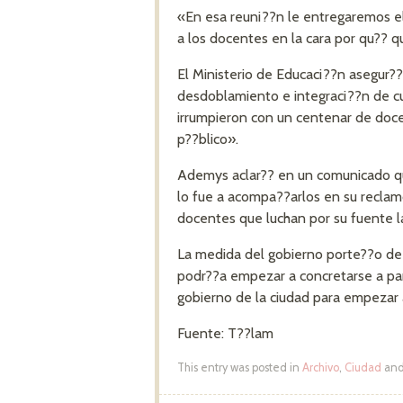
«En esa reuni??n le entregaremos el 
a los docentes en la cara por qu?? qu
El Ministerio de Educaci??n asegur?
desdoblamiento e integraci??n de cur
irrumpieron con un centenar de docen
p??blico».
Ademys aclar?? en un comunicado que
lo fue a acompa??arlos en su reclamo
docentes que luchan por su fuente l
La medida del gobierno porte??o de 
podr??a empezar a concretarse a par
gobierno de la ciudad para empezar a
Fuente: T??lam
This entry was posted in
Archivo
,
Ciudad
and