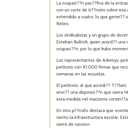
La ocupaci??n pac??fica de la entra
con un corte de tr??nsito sobre esa 
extendido a cuatro, lo que gener?? 
Retiro.
Los sindicalistas y un grupo de doce
Esteban Bullrich, quien acord?? una 
ocupaci??n, por lo que hubo moment
Los representantes de Ademys, junt
petitorio con 10.000 firmas que reco
semanas en las escuelas.
El petitorio, al que accedi?? T??lam
envi?? una disposici??n que cierra 1
esta medida «el macrismo contin??a 
En otro p??rrafo destaca que «contin
ciento la infraestructura escolar. Est
cierre de cursos».