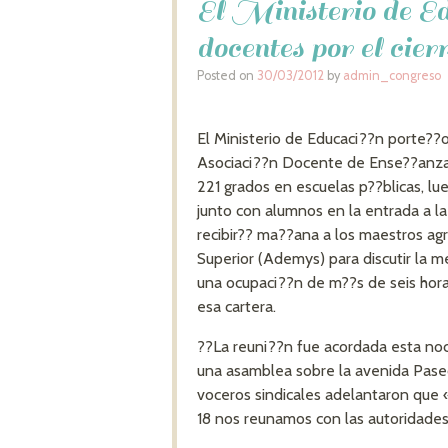
El Ministerio de Ed
docentes por el cier
Posted on
30/03/2012
by
admin_congreso
El Ministerio de Educaci??n porte??o
Asociaci??n Docente de Ense??anza M
221 grados en escuelas p??blicas, l
junto con alumnos en la entrada a la
recibir?? ma??ana a los maestros a
Superior (Ademys) para discutir la m
una ocupaci??n de m??s de seis hora
esa cartera.
??La reuni??n fue acordada esta noc
una asamblea sobre la avenida Paseo 
voceros sindicales adelantaron que 
18 nos reunamos con las autoridades 