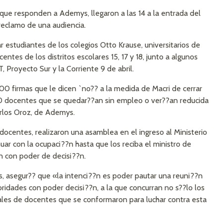
ue responden a Ademys, llegaron a las 14 a la entrada del
reclamo de una audiencia.
r estudiantes de los colegios Otto Krause, universitarios de
entes de los distritos escolares 15, 17 y 18, junto a algunos
 Proyecto Sur y la Corriente 9 de abril.
00 firmas que le dicen `no?? a la medida de Macri de cerrar
00 docentes que se quedar??an sin empleo o ver??an reducida
arlos Oroz, de Ademys.
docentes, realizaron una asamblea en el ingreso al Ministerio
uar con la ocupaci??n hasta que los reciba el ministro de
n con poder de decisi??n.
s, asegur?? que «la intenci??n es poder pautar una reuni??n
ridades con poder decisi??n, a la que concurran no s??lo los
itales de docentes que se conformaron para luchar contra esta