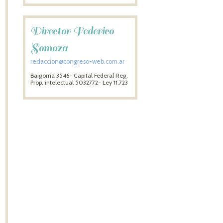
Director Federico
Somoza
redaccion@congreso-web.com.ar
Baigorria 3546- Capital Federal Reg.
Prop. intelectual 5032772- Ley 11.723