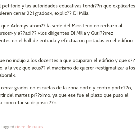
petitorio y las autoridades educativas tendr??n que explicarles
ieren cerrar 221 grados», explic?? Di Milia.
? que Ademys «tom?? la sede del Ministerio en rechazo al
sos» y a??adi?? «los dirigentes Di Milia y Guti??rrez
tes en el hall de entrada y efectuaron pintadas en el edificio
 no indujo a los docentes a que ocuparan el edificio y que s??
, a la vez que acus?? al macrismo de querer «estigmatizar a los
aboral».
cerrar grados en escuelas de la zona norte y centro porte??o,
tir del martes pr??ximo, ya que ese fue el plazo que puso el
 concretar su disposici??n.
 tagged
cierre de cursos
.