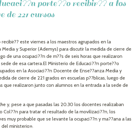
ucaci??n porte??o recibir?? a los
re de 221 cursos
 recibir?? este viernes a los maestros agrupados en la
edia y Superior (Ademys) para discutir la medida de cierre de
uego de una ocupaci??n de m??s de seis horas que realizaron
 sede de esa cartera.
El Ministerio de Educaci??n porte??o
grupados en la Asociaci??n Docente de Ense??anza Media y
edida de cierre de 221 grados en escuelas p??blicas, luego de
s que realizaron junto con alumnos en la entrada a la sede de
he y, pese a que pasadas las 20.30 los docentes realizaban
Col??n para tratar el resultado de la movilizaci??n, los
«es muy probable que se levante la ocupaci??n y ma??ana a las
del ministerio».