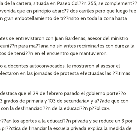
da de la cartera, situada en Paseo Col??n 255, se complement??
avenida que en principio abarc?? dos carriles pero que luego fue
un gran embotellamiento de tr??nsito en toda la zona hasta
ntes se entrevistaron con Juan Bardenas, asesor del ministro
reuni??n para ma??ana no sin antes recriminarles con dureza la
os de tensi??n en el encuentro que mantuvieron.
o a docentes autoconvocados, le mostraron al asesor el
lectaron en las jornadas de protesta efectuadas las ??ltimas
, destaca que el 29 de febrero pasado el gobierno porte??o
43 grados de primaria y 103 de secundaria» y a??ade que con
con la desfinanciaci??n de la educaci??n p??blica».
??an los aportes a la educaci??n privada y se reduce un 3 por
a pr??ctica de financiar la escuela privada explica la medida de