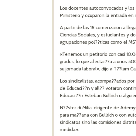
Los docentes autoconvocados y los q
Ministerio y ocuparon la entrada en 
A partir de las 18 comenzaron a llega
Ciencias Sociales, y estudiantes y doc
agrupaciones pol??ticas como el MST,
«Tenemos un petitorio con casi 10.0
grados, lo que afectar??a a unos 5
su jornada laboral», dijo a T??lam C
Los sindicalistas, acompa??ados por 
de Educaci??n y all?? votaron contin
Educaci??n Esteban Bullrich o alguie
N??stor di Milia, dirigente de Ademy
para ma??ana con Bullrich o con auto
sindicatos sino las comisiones distr
medida».