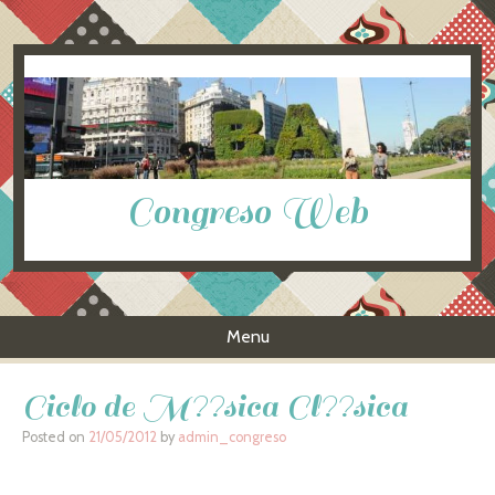
Congreso Web
Menu
Skip to content
Ciclo de M??sica Cl??sica
Posted on
21/05/2012
by
admin_congreso