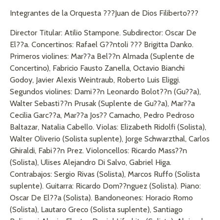
Integrantes de la Orquesta ???Juan de Dios Filiberto???
Director Titular: Atilio Stampone. Subdirector: Oscar De
El??a. Concertinos: Rafael G??ntoli ??? Brigitta Danko.
Primeros violines: Mar??a Bel??n Almada (Suplente de
Concertino), Fabricio Fausto Zanella, Octavio Bianchi
Godoy, Javier Alexis Weintraub, Roberto Luis Eliggi.
Segundos violines: Dami??n Leonardo Bolot??n (Gu??a),
Walter Sebasti??n Prusak (Suplente de Gu??a), Mar??a
Cecilia Garc??a, Mar??a Jos?? Camacho, Pedro Pedroso
Baltazar, Natalia Cabello. Violas: Elizabeth Ridolfi (Solista),
Walter Oliverio (Solista suplente), Jorge Schwarzthal, Carlos
Ghiraldi, Fabi??n Prez. Violoncellos: Ricardo Mass??n
(Solista), Ulises Alejandro Di Salvo, Gabriel Higa.
Contrabajos: Sergio Rivas (Solista), Marcos Ruffo (Solista
suplente). Guitarra: Ricardo Dom??nguez (Solista). Piano:
Oscar De El??a (Solista). Bandoneones: Horacio Romo
(Solista), Lautaro Greco (Solista suplente), Santiago