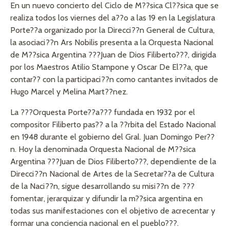
En un nuevo concierto del Ciclo de M??sica Cl??sica que se
realiza todos los viernes del a??o a las 19 en la Legislatura
Porte??a organizado por la Direcci??n General de Cultura,
la asociaci??n Ars Nobilis presenta a la Orquesta Nacional
de M??sica Argentina ???Juan de Dios Filiberto???, dirigida
por los Maestros Atilio Stampone y Oscar De El??a, que
contar?? con la participaci??n como cantantes invitados de
Hugo Marcel y Melina Mart??nez.
La ???Orquesta Porte??a??? fundada en 1932 por el
compositor Filiberto pas?? a la ??rbita del Estado Nacional
en 1948 durante el gobierno del Gral. Juan Domingo Per??
n. Hoy la denominada Orquesta Nacional de M??sica
Argentina ???Juan de Dios Filiberto???, dependiente de la
Direcci??n Nacional de Artes de la Secretar??a de Cultura
de la Naci??n, sigue desarrollando su misi??n de ???
fomentar, jerarquizar y difundir la m??sica argentina en
todas sus manifestaciones con el objetivo de acrecentar y
formar una conciencia nacional en el pueblo???.