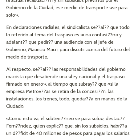
la actual recaudaci??n y sin subsidios previstos por el
Gobierno de la Ciudad, ese medio de transporte «se para
solo».
En declaraciones radiales, el sindicalista se??al?? que todo
lo referido al tema del traspaso es «una confusi??n» y
adelant?? que pedir?? una audiencia con el jefe de
Gobierno, Mauricio Macri, para discutir acerca del futuro del
medio de trasporte.
Al respecto, se??al?? las responsabilidades del gobierno
macrista que desatiende una «ley nacional y el traspaso
firmado en enero», al tiempo que subray?? que «si la
empresa Metrov??as se retira de la concesi??n, las
instalaciones, los trenes, todo, quedar??a en manos de la
Ciudad».
«Como esto va, el subterr??neo se para solo», destac??
Fern??ndez, quien explic?? que, sin los subsidios, habr??a
un d??ficit de 40 millones de pesos para pagar los salarios