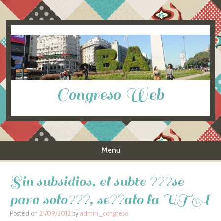
Congreso Web
Menu
Skip to content
Sin subsidios, el subte ???se
para solo???, se??alo la UTA
Posted on
21/09/2012
by
admin_congreso