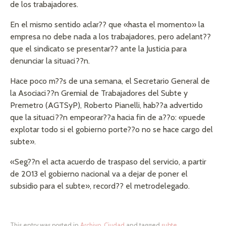
de los trabajadores.
En el mismo sentido aclar?? que «hasta el momento» la
empresa no debe nada a los trabajadores, pero adelant??
que el sindicato se presentar?? ante la Justicia para
denunciar la situaci??n.
Hace poco m??s de una semana, el Secretario General de
la Asociaci??n Gremial de Trabajadores del Subte y
Premetro (AGTSyP), Roberto Pianelli, hab??a advertido
que la situaci??n empeorar??a hacia fin de a??o: «puede
explotar todo si el gobierno porte??o no se hace cargo del
subte».
«Seg??n el acta acuerdo de traspaso del servicio, a partir
de 2013 el gobierno nacional va a dejar de poner el
subsidio para el subte», record?? el metrodelegado.
This entry was posted in
Archivo
,
Ciudad
and tagged
subte
.