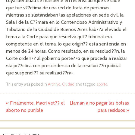
cuya identidad se mantiene en reserva aunque se sabe
que fue v??ctima de una red de trata de personas.
Mientras se sustanciaban las apelaciones en sede civil, la
Sala I de la C??mara en lo Contencioso Administrativo y
Tributario de la Ciudad de Buenos Aires hab??a elevado el
tema a la Corte para que resuelva qu?? tribunal era
competente en el tema, lo que origin?? esta sentencia en
menos de 24 horas. Como resultado, en su resoluci??n, la
Corte orden?? al gobierno porte??o que proceda a realizar
«la pr??ctica con prescindencia de la resoluci??n judicial
que suspendi?? su realizaci??n».
This entry was posted in
Archivo
,
Ciudad
and tagged
aborto
.
«
Finalmente, Macri vet?? el
Llaman a no pagar las bolsas
Post navigation
aborto no punible
para residuos
»