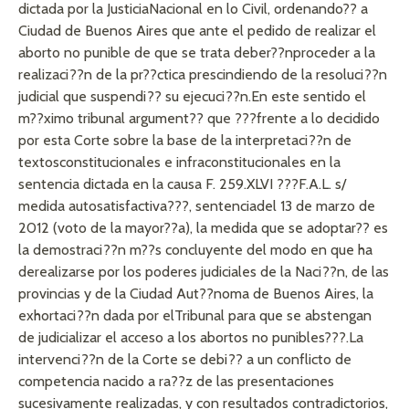
dictada por la JusticiaNacional en lo Civil, ordenando?? a
Ciudad de Buenos Aires que ante el pedido de realizar el
aborto no punible de que se trata deber??nproceder a la
realizaci??n de la pr??ctica prescindiendo de la resoluci??n
judicial que suspendi?? su ejecuci??n.En este sentido el
m??ximo tribunal argument?? que ???frente a lo decidido
por esta Corte sobre la base de la interpretaci??n de
textosconstitucionales e infraconstitucionales en la
sentencia dictada en la causa F. 259.XLVI ???F.A.L. s/
medida autosatisfactiva???, sentenciadel 13 de marzo de
2012 (voto de la mayor??a), la medida que se adoptar?? es
la demostraci??n m??s concluyente del modo en que ha
derealizarse por los poderes judiciales de la Naci??n, de las
provincias y de la Ciudad Aut??noma de Buenos Aires, la
exhortaci??n dada por elTribunal para que se abstengan
de judicializar el acceso a los abortos no punibles???.La
intervenci??n de la Corte se debi?? a un conflicto de
competencia nacido a ra??z de las presentaciones
sucesivamente realizadas, y con resultados contradictorios,