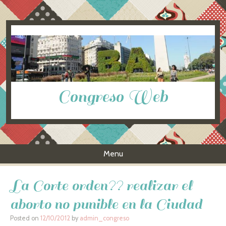
Congreso Web
Menu
Skip to content
La Corte orden?? realizar el
aborto no punible en la Ciudad
Posted on
12/10/2012
by
admin_congreso