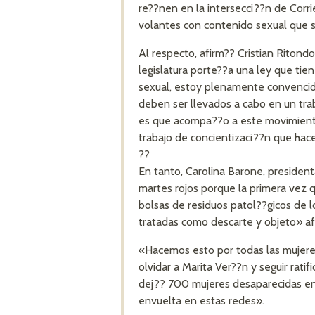
re??nen en la intersecci??n de Corri
volantes con contenido sexual que s
Al respecto, afirm?? Cristian Riton
legislatura porte??a una ley que tie
sexual, estoy plenamente convencido
deben ser llevados a cabo en un tra
es que acompa??o a este movimiento
trabajo de concientizaci??n que hacen
??
En tanto, Carolina Barone, preside
martes rojos porque la primera vez q
bolsas de residuos patol??gicos de 
tratadas como descarte y objeto» af
«Hacemos esto por todas las mujere
olvidar a Marita Ver??n y seguir rat
dej?? 700 mujeres desaparecidas en
envuelta en estas redes».