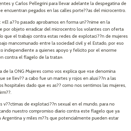
entes y Carlos Pellegrini para llevar adelante la despegatina de
e encuentran pegados en las calles porte??as del microcentro.
do: «El a??o pasado aprobamos en forma un??nime en la
ne por objeto erradicar del microcentro los volantes con oferta
 que el trabajo contra estas redes de explotaci??n de mujeres
bajo mancomunado entre la sociedad civil y el Estado, por eso
 independiente a quienes apoyo y felicito por el enorme
 contra el flagelo de la trata».
nta de la ONG Mujeres como vos explica que «se denomina
ue se llev?? a cabo fue un martes y rojos en alusi??n a las
los hospitales dado que es as?? como nos sentimos las mujeres,
irm??.
s v??ctimas de explotaci??n sexual en el mundo, para no
ificando nuestro compromiso diario contra este flagelo que ya
 Argentina y miles m??s que potencialmente pueden estar