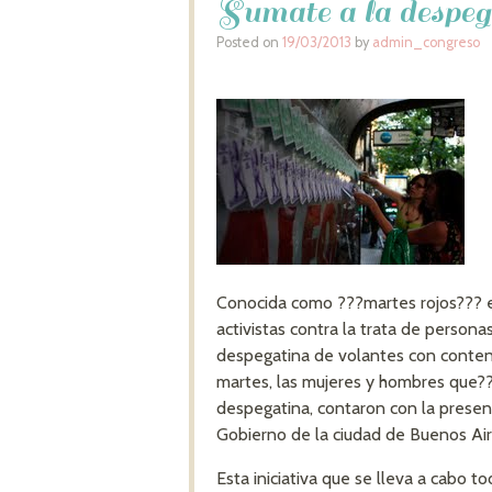
Sumate a la despega
Posted on
19/03/2013
by
admin_congreso
Conocida como ???martes rojos??? es
activistas contra la trata de person
despegatina de volantes con conteni
martes, las mujeres y hombres que??
despegatina, contaron con la presenc
Gobierno de la ciudad de Buenos Air
Esta iniciativa que se lleva a cabo t