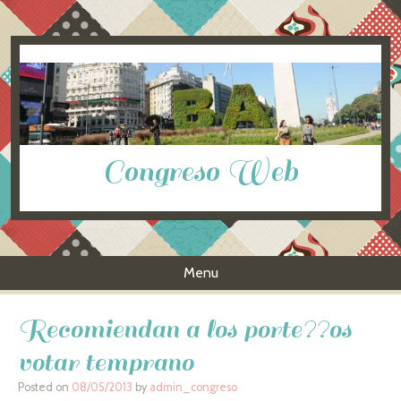
Congreso Web
Menu
Skip to content
Recomiendan a los porte??os
votar temprano
Posted on
08/05/2013
by
admin_congreso