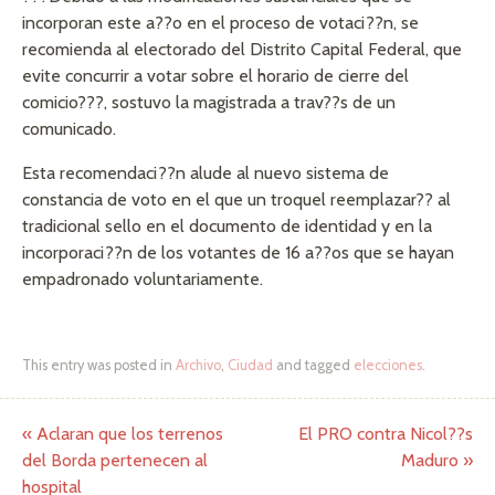
incorporan este a??o en el proceso de votaci??n, se
recomienda al electorado del Distrito Capital Federal, que
evite concurrir a votar sobre el horario de cierre del
comicio???, sostuvo la magistrada a trav??s de un
comunicado.
Esta recomendaci??n alude al nuevo sistema de
constancia de voto en el que un troquel reemplazar?? al
tradicional sello en el documento de identidad y en la
incorporaci??n de los votantes de 16 a??os que se hayan
empadronado voluntariamente.
This entry was posted in
Archivo
,
Ciudad
and tagged
elecciones
.
«
Aclaran que los terrenos
El PRO contra Nicol??s
Post navigation
del Borda pertenecen al
Maduro
»
hospital