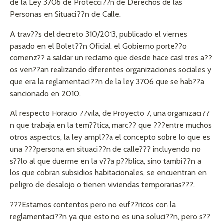
de la Ley 3706 de Protecci??n de Derechos de las
Personas en Situaci??n de Calle.
A trav??s del decreto 310/2013, publicado el viernes
pasado en el Bolet??n Oficial, el Gobierno porte??o
comenz?? a saldar un reclamo que desde hace casi tres a??
os ven??an realizando diferentes organizaciones sociales y
que era la reglamentaci??n de la ley 3706 que se hab??a
sancionado en 2010.
Al respecto Horacio ??vila, de Proyecto 7, una organizaci??
n que trabaja en la tem??tica, marc?? que ???entre muchos
otros aspectos, la ley ampl??a el concepto sobre lo que es
una ???persona en situaci??n de calle??? incluyendo no
s??lo al que duerme en la v??a p??blica, sino tambi??n a
los que cobran subsidios habitacionales, se encuentran en
peligro de desalojo o tienen viviendas temporarias???.
???Estamos contentos pero no euf??ricos con la
reglamentaci??n ya que esto no es una soluci??n, pero s??