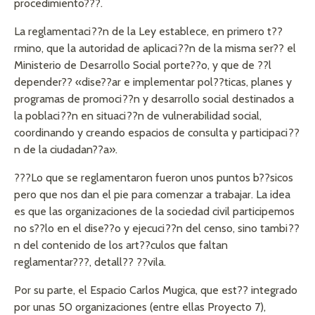
procedimiento???.
La reglamentaci??n de la Ley establece, en primero t??
rmino, que la autoridad de aplicaci??n de la misma ser?? el
Ministerio de Desarrollo Social porte??o, y que de ??l
depender?? «dise??ar e implementar pol??ticas, planes y
programas de promoci??n y desarrollo social destinados a
la poblaci??n en situaci??n de vulnerabilidad social,
coordinando y creando espacios de consulta y participaci??
n de la ciudadan??a».
???Lo que se reglamentaron fueron unos puntos b??sicos
pero que nos dan el pie para comenzar a trabajar. La idea
es que las organizaciones de la sociedad civil participemos
no s??lo en el dise??o y ejecuci??n del censo, sino tambi??
n del contenido de los art??culos que faltan
reglamentar???, detall?? ??vila.
Por su parte, el Espacio Carlos Mugica, que est?? integrado
por unas 50 organizaciones (entre ellas Proyecto 7),