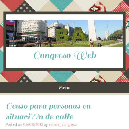
Congreso Web
Menu
Skip to content
Censo para personas en
situaci??n de calle
Posted on
06/08/2013
by
admin_congreso