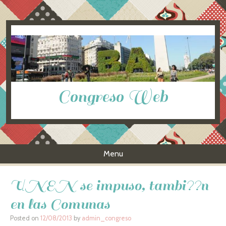
Congreso Web
Menu
Skip to content
UNEN se impuso, tambi??n
en las Comunas
Posted on
12/08/2013
by
admin_congreso