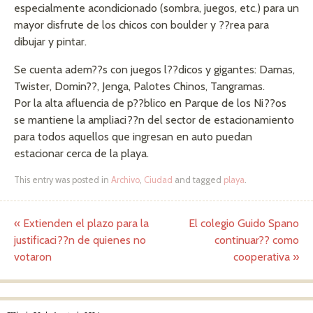
especialmente acondicionado (sombra, juegos, etc.) para un
mayor disfrute de los chicos con boulder y ??rea para
dibujar y pintar.
Se cuenta adem??s con juegos l??dicos y gigantes: Damas,
Twister, Domin??, Jenga, Palotes Chinos, Tangramas.
Por la alta afluencia de p??blico en Parque de los Ni??os
se mantiene la ampliaci??n del sector de estacionamiento
para todos aquellos que ingresan en auto puedan
estacionar cerca de la playa.
This entry was posted in
Archivo
,
Ciudad
and tagged
playa
.
«
Extienden el plazo para la
El colegio Guido Spano
Post navigation
justificaci??n de quienes no
continuar?? como
votaron
cooperativa
»