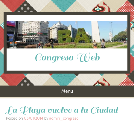
Congreso Web
Menu
Skip to content
La Playa vuelve a la Ciudad
Posted on
05/01/2014
by
admin_congreso