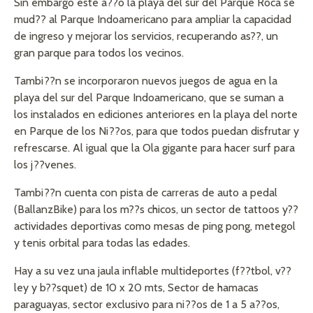
Sin embargo este a??o la playa del sur del Parque Roca se
mud?? al Parque Indoamericano para ampliar la capacidad
de ingreso y mejorar los servicios, recuperando as??, un
gran parque para todos los vecinos.
Tambi??n se incorporaron nuevos juegos de agua en la
playa del sur del Parque Indoamericano, que se suman a
los instalados en ediciones anteriores en la playa del norte
en Parque de los Ni??os, para que todos puedan disfrutar y
refrescarse. Al igual que la Ola gigante para hacer surf para
los j??venes.
Tambi??n cuenta con pista de carreras de auto a pedal
(BallanzBike) para los m??s chicos, un sector de tattoos y??
actividades deportivas como mesas de ping pong, metegol
y tenis orbital para todas las edades.
Hay a su vez una jaula inflable multideportes (f??tbol, v??
ley y b??squet) de 10 x 20 mts, Sector de hamacas
paraguayas, sector exclusivo para ni??os de 1 a 5 a??os,