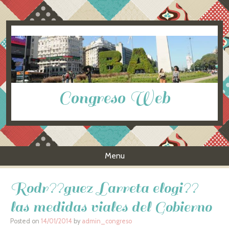
Congreso Web
Menu
Skip to content
Rodr??guez Larreta elogi??
las medidas viales del Gobierno
Posted on
14/01/2014
by
admin_congreso