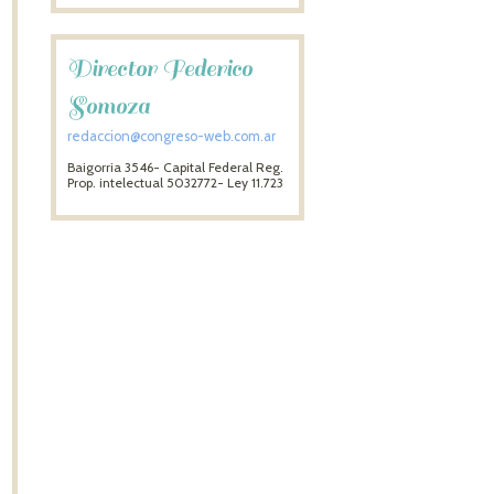
Director Federico
Somoza
redaccion@congreso-web.com.ar
Baigorria 3546- Capital Federal Reg.
Prop. intelectual 5032772- Ley 11.723