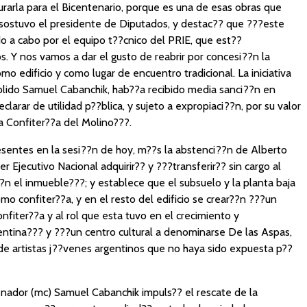
rarla para el Bicentenario, porque es una de esas obras que
sostuvo el presidente de Diputados, y destac?? que ???este
o a cabo por el equipo t??cnico del PRIE, que est??
. Y nos vamos a dar el gusto de reabrir por concesi??n la
o edificio y como lugar de encuentro tradicional. La iniciativa
ido Samuel Cabanchik, hab??a recibido media sanci??n en
arar de utilidad p??blica, y sujeto a expropiaci??n, por su valor
 la Confiter??a del Molino???.
esentes en la sesi??n de hoy, m??s la abstenci??n de Alberto
 Ejecutivo Nacional adquirir?? y ???transferir?? sin cargo al
n el inmueble???; y establece que el subsuelo y la planta baja
o confiter??a, y en el resto del edificio se crear??n ???un
nfiter??a y al rol que esta tuvo en el crecimiento y
entina??? y ???un centro cultural a denominarse De las Aspas,
a de artistas j??venes argentinos que no haya sido expuesta p??
Senador (mc) Samuel Cabanchik impuls?? el rescate de la