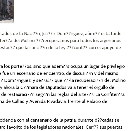
tados de la Naci??n, Juli??n Dom??nguez, afirm?? esta tarde
iter??a del Molino ???recuperamos para todos los argentinos
destac?? que la sanci??n de la ley ???cont?? con el apoyo de
ra los porte??os, sino que adem??s ocupa un lugar de privilegio
ue fue un escenario de encuentro, de discusi??n y del mismo
?? Dom??nguez, y se??al?? que ???la recuperaci??n del Molino
 y ahora la C??mara de Diputados va a tener el orgullo de
 de restauraci??n seg??n las reglas del arte???. La Confiter??a
na de Callao y Avenida Rivadavia, frente al Palacio de
ncidencia con el centenario de la patria, durante d??cadas se
ro favorito de los legisladores nacionales. Cerr?? sus puertas