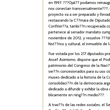
en 1997. ???Ojal?? podamos reinaugu
nos conectan transversalmente???, 
proyecto va a ser preparado y llevad
restaurando la C??mara de Diputados
Confiter??a, tambi??n recuperada com
pertenece al senador mandato cumpl
noviembre de 2012, y resuelve ???decl
hist??rico y cultural, el inmueble de
Fue votada por los 217 diputados pr
Assef Asimismo, dispone que el Poder
patrimonio del Congreso de la Naci??
ser??n concesionados para su uso com
museo dedicado a la historia de la Co
consolidaci??n de la democracia arg
dedicado a difundir y exhibir la obr
blicamente en ning??n medio???.
A trav??s de las redes sociales, el 