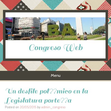
Congreso Web
Menu
Skip to content
Un desfile pol??mico en la
Legislatura porte??a
Posted on
20/05/2015
by
admin_congreso