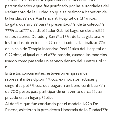
personalidades y que fue justificado por las autoridades del
Parlamento de la Ciudad en que se realiz?? a beneficio de
la Fundaci??n de Asistencia al Hospital de Cl??nicas.
La gala, que sirvi?? para la presentaci??n de la colecci??n
???Fractal??? del dise??ador Gabriel Lage, se desarroll??
en los salones Dorado y San Mart??n de la Legislatura, y
los fondos obtenidos ser??n destinados a la finalizaci??n
de la sala de Terapia Intensiva Pedi??trica del Hospital de
Cl??nicas, al igual que el a??o pasado, cuando las modelos
usaron como pasarela un espacio dentro del Teatro Col??
n.
Entre los concurrentes, estuvieron empresarios,
representantes diplom??ticos, ex modelos, actrices y
dirigentes pol??ticos, que pagaron un bono contribuci??n
de 700 pesos para participar de un evento de car??cter
privado en un lugar p??blico.
Al desfile, que fue conducido por el modelo Iv??n De
Pineda, asistieron la presidenta Honoraria de la Fundaci??n