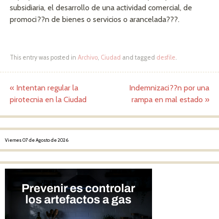
subsidiaria, el desarrollo de una actividad comercial, de
promoci??n de bienes o servicios o arancelada???.
This entry was posted in
Archivo
,
Ciudad
and tagged
desfile
.
«
Intentan regular la
Indemnizaci??n por una
Post navigation
pirotecnia en la Ciudad
rampa en mal estado
»
Viernes 07 de Agosto de 2026