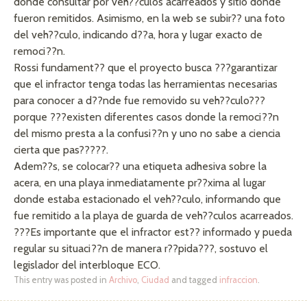
donde consultar por veh??culos acarreados y sitio donde
fueron remitidos. Asimismo, en la web se subir?? una foto
del veh??culo, indicando d??a, hora y lugar exacto de
remoci??n.
Rossi fundament?? que el proyecto busca ???garantizar
que el infractor tenga todas las herramientas necesarias
para conocer a d??nde fue removido su veh??culo???
porque ???existen diferentes casos donde la remoci??n
del mismo presta a la confusi??n y uno no sabe a ciencia
cierta que pas?????.
Adem??s, se colocar?? una etiqueta adhesiva sobre la
acera, en una playa inmediatamente pr??xima al lugar
donde estaba estacionado el veh??culo, informando que
fue remitido a la playa de guarda de veh??culos acarreados.
???Es importante que el infractor est?? informado y pueda
regular su situaci??n de manera r??pida???, sostuvo el
legislador del interbloque ECO.
This entry was posted in
Archivo
,
Ciudad
and tagged
infraccion
.