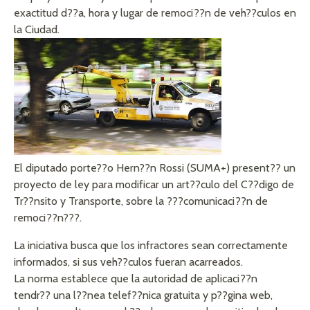
exactitud d??a, hora y lugar de remoci??n de veh??culos en
la Ciudad.
El diputado porte??o Hern??n Rossi (SUMA+) present?? un
proyecto de ley para modificar un art??culo del C??digo de
Tr??nsito y Transporte, sobre la ???comunicaci??n de
remoci??n???.
La iniciativa busca que los infractores sean correctamente
informados, si sus veh??culos fueran acarreados.
La norma establece que la autoridad de aplicaci??n
tendr?? una l??nea telef??nica gratuita y p??gina web,