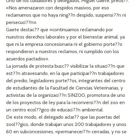
Uno de los cuidadores y delegados, Miguel Gaete, precis??:
«Nos amenazaron con despidos masivos, por eso
reclamamos que no haya ning??n despido, suspensi??n ni
persecuci??n».
Gaete destac?? que «continuamos reclamando por
nuestros derechos laborales y por el bienestar animal, ya
que ni la empresa concesionaria ni el gobierno porte??o
respondieron a nuestros reclamos, ni cumplido con los
acuerdos pactados».
La jornada de protesta busc?? visibilizar la situaci??n que
est??n atravesando, en la que participar??n trabajadores
del predio, legisladores porte??os, integrantes del centro
de estudiantes de la Facultad de Ciencias Veterinarias, y
activistas de la organizaci??n SINZOO, promotora de uno
de los proyectos de ley para la reconversi??n del zoo en
un centro ecol??gico de educaci??n ambiental.
De este modo, el delegado aclar?? que las puertas del
zool??gico, donde trabajan unos 200 trabajadores y unos
60 en subconcesiones, «permanecer??n cerradas, y no se