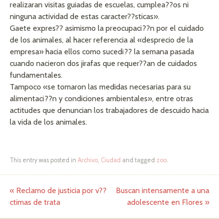
realizaran visitas guiadas de escuelas, cumplea??os ni
ninguna actividad de estas caracter??sticas».
Gaete expres?? asimismo la preocupaci??n por el cuidado
de los animales, al hacer referencia al «desprecio de la
empresa» hacia ellos como sucedi?? la semana pasada
cuando nacieron dos jirafas que requer??an de cuidados
fundamentales.
Tampoco «se tomaron las medidas necesarias para su
alimentaci??n y condiciones ambientales», entre otras
actitudes que denuncian los trabajadores de descuido hacia
la vida de los animales.
This entry was posted in
Archivo
,
Ciudad
and tagged
zoo
.
«
Reclamo de justicia por v??
Buscan intensamente a una
Post navigation
ctimas de trata
adolescente en Flores
»