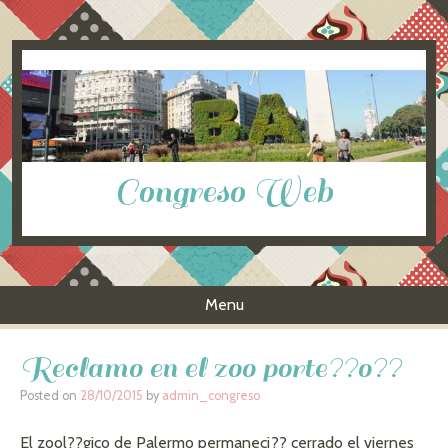
Congreso Web
Menu
Skip to content
Reclamo en el zoo porte??o??
Posted on
28/10/2015
by
admin_congreso
El zool??gico de Palermo permaneci?? cerrado el viernes