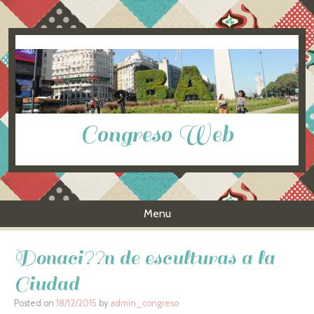
Congreso Web
Menu
Skip to content
Donaci??n de esculturas a la
Ciudad
Posted on
18/12/2015
by
admin_congreso