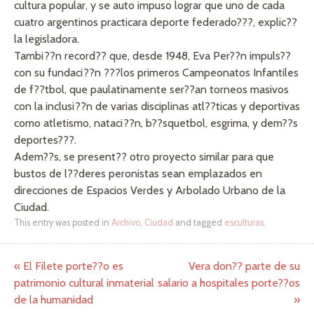
cultura popular, y se auto impuso lograr que uno de cada
cuatro argentinos practicara deporte federado???, explic??
la legisladora.
Tambi??n record?? que, desde 1948, Eva Per??n impuls??
con su fundaci??n ???los primeros Campeonatos Infantiles
de f??tbol, que paulatinamente ser??an torneos masivos
con la inclusi??n de varias disciplinas atl??ticas y deportivas
como atletismo, nataci??n, b??squetbol, esgrima, y dem??s
deportes???.
Adem??s, se present?? otro proyecto similar para que
bustos de l??deres peronistas sean emplazados en
direcciones de Espacios Verdes y Arbolado Urbano de la
Ciudad.
This entry was posted in
Archivo
,
Ciudad
and tagged
esculturas
.
«
El Filete porte??o es
Vera don?? parte de su
Post navigation
patrimonio cultural inmaterial
salario a hospitales porte??os
de la humanidad
»