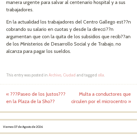
manera urgente para salvar al centenario hospital y a sus
trabajadores.
En la actualidad los trabajadores del Centro Gallego est??n
cobrando su salario en cuotas y desde la direcci??n
argumentan que con la quita de los subsidios que recib??an
de los Ministerios de Desarrollo Social y de Trabajo, no
alcanza para pagar los sueldos.
This entry was posted in
Archivo
,
Ciudad
and tagged
olla
.
«
???Paseo de los Justos???
Multa a conductores que
Post navigation
en la Plaza de la Sho??
circulen por el microcentro
»
Viernes 07 de Agosto de 2026