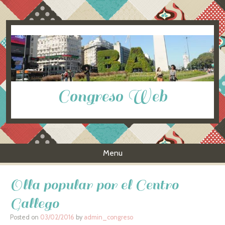
Congreso Web
Menu
Skip to content
Olla popular por el Centro
Gallego
Posted on
03/02/2016
by
admin_congreso