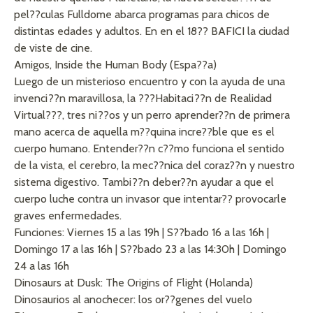
pel??culas Fulldome abarca programas para chicos de
distintas edades y adultos. En en el 18?? BAFICI la ciudad
de viste de cine.
Amigos, Inside the Human Body (Espa??a)
Luego de un misterioso encuentro y con la ayuda de una
invenci??n maravillosa, la ???Habitaci??n de Realidad
Virtual???, tres ni??os y un perro aprender??n de primera
mano acerca de aquella m??quina incre??ble que es el
cuerpo humano. Entender??n c??mo funciona el sentido
de la vista, el cerebro, la mec??nica del coraz??n y nuestro
sistema digestivo. Tambi??n deber??n ayudar a que el
cuerpo luche contra un invasor que intentar?? provocarle
graves enfermedades.
Funciones: Viernes 15 a las 19h | S??bado 16 a las 16h |
Domingo 17 a las 16h | S??bado 23 a las 14:30h | Domingo
24 a las 16h
Dinosaurs at Dusk: The Origins of Flight (Holanda)
Dinosaurios al anochecer: los or??genes del vuelo