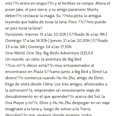
volc??n entra en erupci??n y el hechizo se rompe. Ahora el
joven Jake, el pez sierra, y su amigo paranoico Shorty
deber??n restaurar la magia. Su ??nica pista: la antigua
leyenda que habla de tocar la luna. Pero ??c??mo puede
un pez tocar la luna?
Funciones: Viernes 15 a las 20:30h | S??bado 16 a las 19h |
Domingo 17 a las 14:30h | Jueves 21 a las 20:30h | S??bado
23 a las 16h | Domingo 24 a las 17:30h
One World, One Sky: Big Bird’s Adventure (EEUU)
Un mundo, un cielo: la aventura de Big Bird
??Los m??s chicos estar??n muy entusiasmados al
encontrarse en Plaza S??samo junto a Big Bird y Elmo! La
diversi??n comienza cuando Hu Hu Zhu, amigo de Elmo,
llega de visita desde China. Los tres amigos, aficionados a
la astronom??a, emprenden un emocionante viaje de
descubrimiento en el que aprender??n acerca del Sol, la
Osa Mayor y m??s. Elmo y Hu Hu Zhu despegan en un viaje
imaginario a la luna y, luego de volver a la Tierra,
descubrir??n que, vivamos donde vivamos, todos