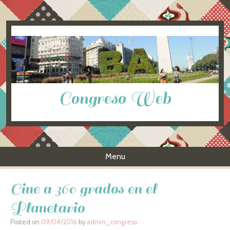
Congreso Web
Menu
Skip to content
Cine a 360 grados en el
Planetario
Posted on
09/04/2016
by
admin_congreso