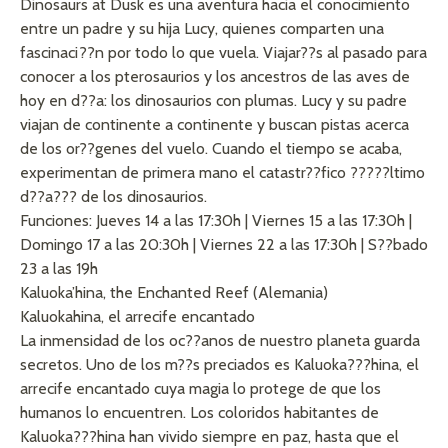
Dinosaurs at Dusk es una aventura hacia el conocimiento
entre un padre y su hija Lucy, quienes comparten una
fascinaci??n por todo lo que vuela. Viajar??s al pasado para
conocer a los pterosaurios y los ancestros de las aves de
hoy en d??a: los dinosaurios con plumas. Lucy y su padre
viajan de continente a continente y buscan pistas acerca
de los or??genes del vuelo. Cuando el tiempo se acaba,
experimentan de primera mano el catastr??fico ?????ltimo
d??a??? de los dinosaurios.
Funciones: Jueves 14 a las 17:30h | Viernes 15 a las 17:30h |
Domingo 17 a las 20:30h | Viernes 22 a las 17:30h | S??bado
23 a las 19h
Kaluoka’hina, the Enchanted Reef (Alemania)
Kaluokahina, el arrecife encantado
La inmensidad de los oc??anos de nuestro planeta guarda
secretos. Uno de los m??s preciados es Kaluoka???hina, el
arrecife encantado cuya magia lo protege de que los
humanos lo encuentren. Los coloridos habitantes de
Kaluoka???hina han vivido siempre en paz, hasta que el