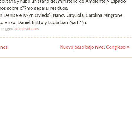
politana y hubo un stand del Ministerio de Ambiente y Espacio
inos sobre c??mo separar residuos.
n Denise e Iv??n Oviedo), Nancy Orquiola, Carolina Mingrone,
orenzo, Daniel Britto y Lucila San Mart??n.
 tagged
colectividades
.
ones
Nuevo paso bajo nivel Congreso
»