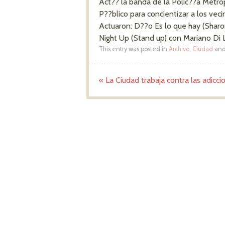
Act?? la banda de la Polic??a Metro
P??blico para concientizar a los vec
Actuaron: D??o Es lo que hay (Sharo
Night Up (Stand up) con Mariano Di L
This entry was posted in
Archivo
,
Ciudad
and
«
La Ciudad trabaja contra las adicci
Post navigation