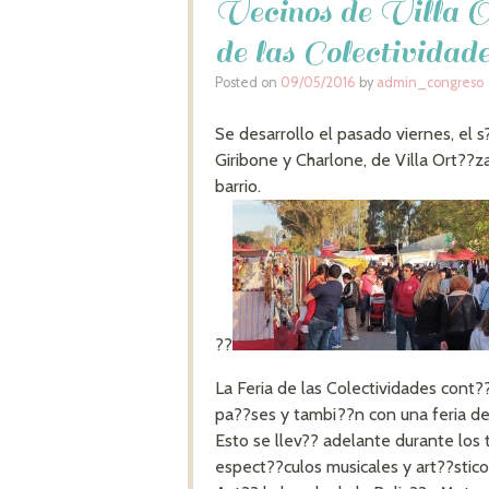
Vecinos de Villa O
de las Colectividad
Posted on
09/05/2016
by
admin_congreso
Se desarrollo el pasado viernes, el
Giribone y Charlone, de Villa Ort??za
barrio.
??
La Feria de las Colectividades cont?
pa??ses y tambi??n con una feria d
Esto se llev?? adelante durante los t
espect??culos musicales y art??stico