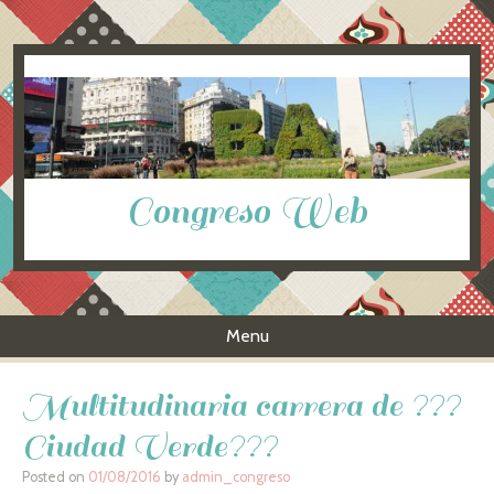
Congreso Web
Menu
Skip to content
Multitudinaria carrera de ???
Ciudad Verde???
Posted on
01/08/2016
by
admin_congreso