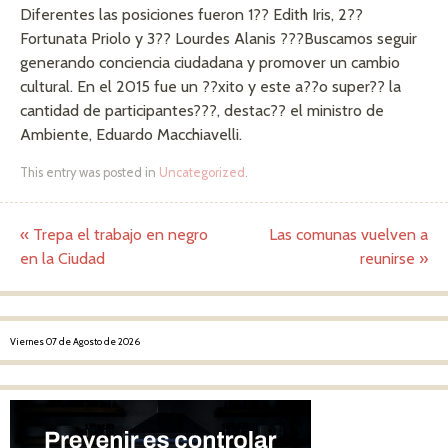
Diferentes las posiciones fueron 1?? Edith Iris, 2??
Fortunata Priolo y 3?? Lourdes Alanis ???Buscamos seguir
generando conciencia ciudadana y promover un cambio
cultural. En el 2015 fue un ??xito y este a??o super?? la
cantidad de participantes???, destac?? el ministro de
Ambiente, Eduardo Macchiavelli.
This entry was posted in
Uncategorized
.
«
Trepa el trabajo en negro
Las comunas vuelven a
Post navigation
en la Ciudad
reunirse
»
Viernes 07 de Agosto de 2026