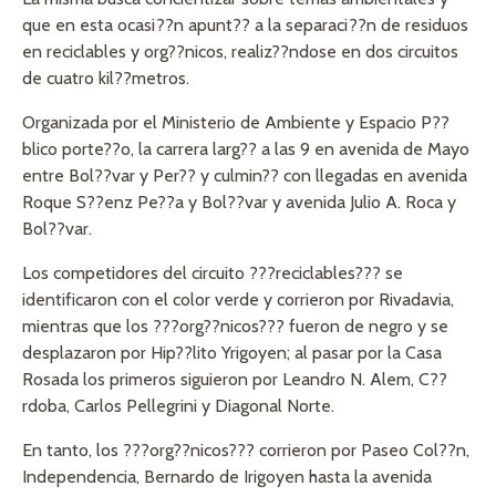
que en esta ocasi??n apunt?? a la separaci??n de residuos
en reciclables y org??nicos, realiz??ndose en dos circuitos
de cuatro kil??metros.
Organizada por el Ministerio de Ambiente y Espacio P??
blico porte??o, la carrera larg?? a las 9 en avenida de Mayo
entre Bol??var y Per?? y culmin?? con llegadas en avenida
Roque S??enz Pe??a y Bol??var y avenida Julio A. Roca y
Bol??var.
Los competidores del circuito ???reciclables??? se
identificaron con el color verde y corrieron por Rivadavia,
mientras que los ???org??nicos??? fueron de negro y se
desplazaron por Hip??lito Yrigoyen; al pasar por la Casa
Rosada los primeros siguieron por Leandro N. Alem, C??
rdoba, Carlos Pellegrini y Diagonal Norte.
En tanto, los ???org??nicos??? corrieron por Paseo Col??n,
Independencia, Bernardo de Irigoyen hasta la avenida