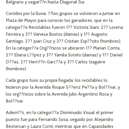
Belgrano y seguir??n hasta Diagonal Sur.
Corridos por la lluvia, ??los grupos se volvieron a juntar en
Plaza de Mayor para conocer los ganadores, que en la
categor??a Reciclables fueron 1?? Victoria Siani. 2?? Lorena
Ferreira y 3?? Vanesa Bustos (damas) y 1?? Augusto
Santiago, 2?? Juan Cruz y 3?? Cristian Esp??sito (hombres).
En la categor??a Org??nicos se ubicaron 1?? Marian Conta,
2?? Eliana L??pez y 3?? Yamila Sotelo (damas) y 1?? Daniel
D??az, 2?? Hern??n Garc??a y 3?? Carlos Izaguirre
(hombres)
Cada grupo tuvo su propia llegada: los reciclables lo
hicieron por la Avenida Roque S??enz Pe??a y Bol??var, y
los org??nicos sobre la Avenida Julio Argentino Roca y
Bol??var.
Adem??s, en la categor??a Disminuido Visual el primer
puesto fue para Fernando Sosa, seguido por Alejandro
Bestercan y Laura Conti, mientras que en Capacidades