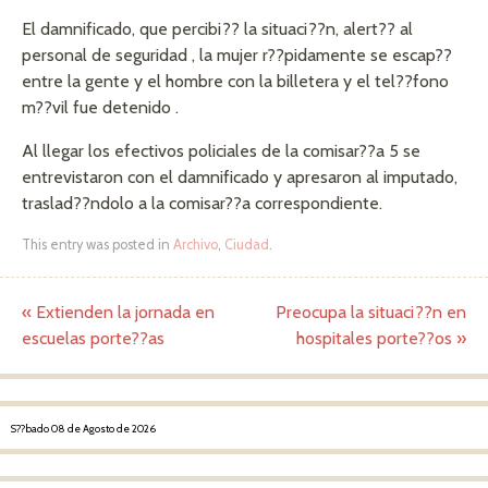
El damnificado, que percibi?? la situaci??n, alert?? al
personal de seguridad , la mujer r??pidamente se escap??
entre la gente y el hombre con la billetera y el tel??fono
m??vil fue detenido .
Al llegar los efectivos policiales de la comisar??a 5 se
entrevistaron con el damnificado y apresaron al imputado,
traslad??ndolo a la comisar??a correspondiente.
This entry was posted in
Archivo
,
Ciudad
.
«
Extienden la jornada en
Preocupa la situaci??n en
Post navigation
escuelas porte??as
hospitales porte??os
»
S??bado 08 de Agosto de 2026