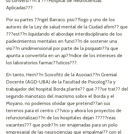
su conversi??n a ???Hospital de Neurociencias
Aplicadas???.
Por su partes ??ngel Barraco, psic??logo y uno de los
autores de la Ley de salud mental de la Ciudad afirm?? que
???est??n liquidando el abordaje interdisciplinario de los
padecimientos mentales en funci??n de sostener una
visi??n unidimensional por parte de la psiquiatr??a que
apunta a convertirla en un ap??ndice de los intereses de
los laboratorios farmac??uticos???.
En tanto, Hern??n Scorofitz de la Asociaci??n Gremial
Docente (AGD-UBA) de la Facultad de Psicolog??a y
trabajador del hospital Borda plante?? que ???se trat?? del
segundo manotazo del macrismo sobre el Borda y el
Moyano, no podemos olvidar que pretend??an sus
terrenos para el centro c??vico y ahora los proyectos de
refuncionalizaci??n de los hospitales dejan ?????reas
vacantes??? que podr??n ser enajenadas para un polo
empresarial de las neurociencias que empalmar?? con el