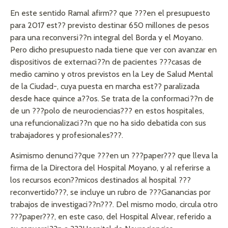
En este sentido Ramal afirm?? que ???en el presupuesto
para 2017 est?? previsto destinar 650 millones de pesos
para una reconversi??n integral del Borda y el Moyano.
Pero dicho presupuesto nada tiene que ver con avanzar en
dispositivos de externaci??n de pacientes ???casas de
medio camino y otros previstos en la Ley de Salud Mental
de la Ciudad-, cuya puesta en marcha est?? paralizada
desde hace quince a??os. Se trata de la conformaci??n de
de un ???polo de neurociencias??? en estos hospitales,
una refuncionalizaci??n que no ha sido debatida con sus
trabajadores y profesionales???.
Asimismo denunci??que ???en un ???paper??? que lleva la
firma de la Directora del Hospital Moyano, y al referirse a
los recursos econ??micos destinados al hospital ???
reconvertido???, se incluye un rubro de ???Ganancias por
trabajos de investigaci??n???. Del mismo modo, circula otro
???paper???, en este caso, del Hospital Alvear, referido a