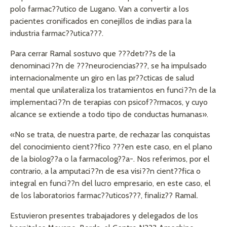
polo farmac??utico de Lugano. Van a convertir a los
pacientes cronificados en conejillos de indias para la
industria farmac??utica???.
Para cerrar Ramal sostuvo que ???detr??s de la
denominaci??n de ???neurociencias???, se ha impulsado
internacionalmente un giro en las pr??cticas de salud
mental que unilateraliza los tratamientos en funci??n de la
implementaci??n de terapias con psicof??rmacos, y cuyo
alcance se extiende a todo tipo de conductas humanas».
«No se trata, de nuestra parte, de rechazar las conquistas
del conocimiento cient??fico ???en este caso, en el plano
de la biolog??a o la farmacolog??a-. Nos referimos, por el
contrario, a la amputaci??n de esa visi??n cient??fica o
integral en funci??n del lucro empresario, en este caso, el
de los laboratorios farmac??uticos???, finaliz?? Ramal.
Estuvieron presentes trabajadores y delegados de los