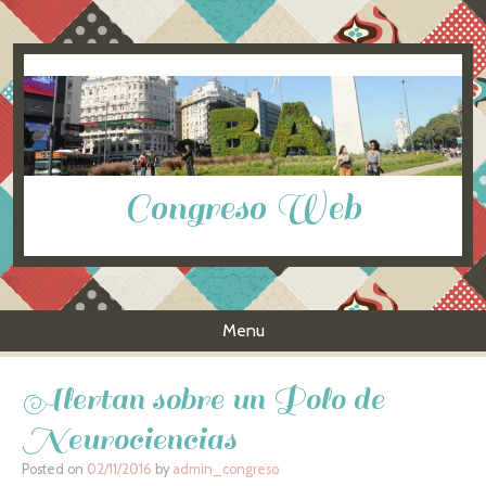
Congreso Web
Menu
Skip to content
Alertan sobre un Polo de
Neurociencias
Posted on
02/11/2016
by
admin_congreso