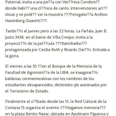
Paternal, invita a una pe??a con Ver??nica Condom??
donde habr?? una cl??nica de canto, intervenciones art??
sticas y se podr?? ver la muestra ???Fotogaler??a Archivo
Hasenberg Quaretti???.
Tambi??n el jueves pero a las 22 horas, La Farfala, Juan B.
Justo 3436, en el barrio de Villa Crespo, invita a la
proyecci??n de la pel??cula ???Kamchatka???
protagonizada por Cecilia Roth y Ricardo Dar??n. Entrada a
la gorra.
El viernes a las 10 ??en el Bosque de la Memoria de la
Facultad de Agronom??a de la UBA, se inaugurar??n
baldosas conmemorativas con los nombres de los
estudiantes desaparecidos, detenidos y/o asesinados por
el Terrorismo de Estado.
Finalmente el s??bado desde las 15, la Red Cultural de la
Comuna 15 organiza el evento ???Hagamos memoria???
en la plaza Benito Nazar, ubicada en Apolinario Figueroa y