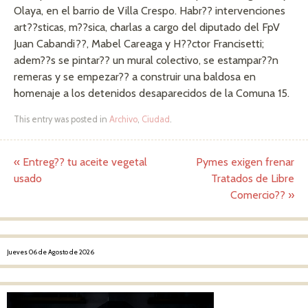
Olaya, en el barrio de Villa Crespo. Habr?? intervenciones
art??sticas, m??sica, charlas a cargo del diputado del FpV
Juan Cabandi??, Mabel Careaga y H??ctor Francisetti;
adem??s se pintar?? un mural colectivo, se estampar??n
remeras y se empezar?? a construir una baldosa en
homenaje a los detenidos desaparecidos de la Comuna 15.
This entry was posted in
Archivo
,
Ciudad
.
«
Entreg?? tu aceite vegetal
Pymes exigen frenar
Post navigation
usado
Tratados de Libre
Comercio??
»
Jueves 06 de Agosto de 2026