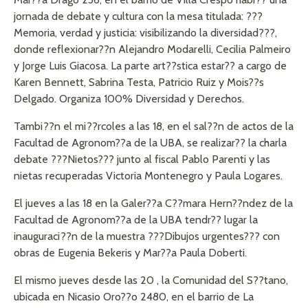
jornada de debate y cultura con la mesa titulada: ???
Memoria, verdad y justicia: visibilizando la diversidad???,
donde reflexionar??n Alejandro Modarelli, Cecilia Palmeiro
y Jorge Luis Giacosa. La parte art??stica estar?? a cargo de
Karen Bennett, Sabrina Testa, Patricio Ruiz y Mois??s
Delgado. Organiza 100% Diversidad y Derechos.
Tambi??n el mi??rcoles a las 18, en el sal??n de actos de la
Facultad de Agronom??a de la UBA, se realizar?? la charla
debate ???Nietos??? junto al fiscal Pablo Parenti y las
nietas recuperadas Victoria Montenegro y Paula Logares.
El jueves a las 18 en la Galer??a C??mara Hern??ndez de la
Facultad de Agronom??a de la UBA tendr?? lugar la
inauguraci??n de la muestra ???Dibujos urgentes??? con
obras de Eugenia Bekeris y Mar??a Paula Doberti.
El mismo jueves desde las 20 , la Comunidad del S??tano,
ubicada en Nicasio Oro??o 2480, en el barrio de La