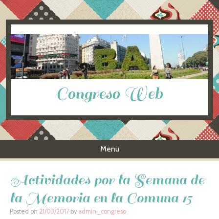
Congreso Web
Menu
Skip to content
Actividades por la Semana de
la Memoria en la Comuna 15
Posted on
21/03/2017
by
admin_congreso