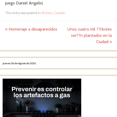
juego Daniel Angelici.
This entry was posted in
Archivo
,
Ciudad
.
«
Homenaje a desaparecidos
Unos cuatro mil ??rboles
Post navigation
ser??n plantados en la
Ciudad
»
Jueves 06 de Agosto de 2026