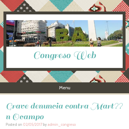
Congreso Web
Menu
Skip to content
Grave denuncia contra Mart??
n Ocampo
Posted on
02/05/2017
by
admin_congreso