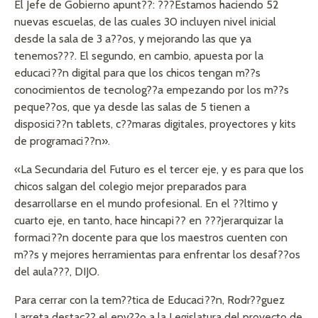
El Jefe de Gobierno apunt??: ???Estamos haciendo 52
nuevas escuelas, de las cuales 30 incluyen nivel inicial
desde la sala de 3 a??os, y mejorando las que ya
tenemos???. El segundo, en cambio, apuesta por la
educaci??n digital para que los chicos tengan m??s
conocimientos de tecnolog??a empezando por los m??s
peque??os, que ya desde las salas de 5 tienen a
disposici??n tablets, c??maras digitales, proyectores y kits
de programaci??n».
«La Secundaria del Futuro es el tercer eje, y es para que los
chicos salgan del colegio mejor preparados para
desarrollarse en el mundo profesional. En el ??ltimo y
cuarto eje, en tanto, hace hincapi?? en ???jerarquizar la
formaci??n docente para que los maestros cuenten con
m??s y mejores herramientas para enfrentar los desaf??os
del aula???, DIJO.
Para cerrar con la tem??tica de Educaci??n, Rodr??guez
Larreta destac?? el env??o a la Legislatura del proyecto de