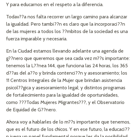
Y para educarnos en el respeto a la diferencia.
Todav??a nos falta recorrer un largo camino para alcanzar
la igualdad. Pero tambi??n es claro que la incorporaci??n
de las mujeres a todos los ??mbitos de la sociedad es una
fuerza imparable y necesaria.
En la Ciudad estamos llevando adelante una agenda de
g??nero que queremos que sea cada vez m??s importante:
tenemos la L??nea 144, que funciona las 24 horas, los 365
d??as del a??o y brinda contenci??n y asesoramiento; los
11 Centros Integrales de la Mujer que brindan asistencia
psicol??gica y asesoramiento legal; y distintos programas
de fortalecimiento para la igualdad de oportunidades,
como ???Todas Mujeres Migrantes???, y el Observatorio
de Equidad de G??nero.
Ahora voy a hablarles de lo m??s importante que tenemos,
que es el futuro de los chicos. Y en ese futuro, la educaci??
n juega un papel fundamental porque les da la posibilidad