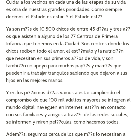
Cuidar a los vecinos en cada una de las etapas de su vida
es otra de nuestras grandes prioridades. Como siempre
decimos: el Estado es estar. Y el Estado est??.
Ya son m??s de 10.500 chicos de entre 45 d??as y tres a??
os que asisten a alguno de los 77 Centros de Primera
Infancia que tenemos en la Ciudad. Son centros donde los
chicos reciben todo el amor, el est??mulo y la nutrici??n
que necesitan en sus primeros a??os de vida, y son
tambi??n un apoyo para muchos pap??s y mam??s que
pueden ir a trabajar tranquilos sabiendo que dejaron a sus
hijos en las mejores manos.
Y en los pr??ximos d??as vamos a estar cumpliendo el
compromiso de que 100 mil adultos mayores se integren al
mundo digital: naveguen en internet, est??n en contacto
con sus familiares y amigos a trav??s de las redes sociales,
se informen y miren pel??culas, como hacemos todos.
Adem??s, seguimos cerca de los que m??s lo necesitan a