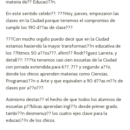
materia de?? Educaci??n.
En este sentido celebr??: ???Hoy, jueves, empezaron las
clases en la Ciudad porque tenemos el compromiso de
cumplir los 190 d??as de clase???.
???Con mucho orgullo puedo decir que en la Ciudad
estamos haciendo la mayor transformaci??n educativa de
los ??ltimos 50 a??os???, afirm?? Rodr??guez Larreta, y
detall??: ???Ya tenemos casi cien escuelas de la Ciudad
con jornada extendida para 6??, 7?? y segundo a??o,
donde los chicos aprenden materias como Ciencias,
Programaci??n o Arte y que equivalen a 90 d??as m??s de
clases por a??o???.
Asimismo destac?? el hecho de que todos los alumnos de
escuelas p??blicas aprendan ingl??s desde primer grado,
tambi??n desmenuz?? los cuatro ejes clave para la
educaci??n de los chicos.