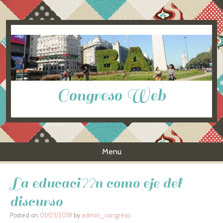
Congreso Web
Menu
Skip to content
La educaci??n como eje del
discurso
Posted on
01/03/2018
by
admin_congreso