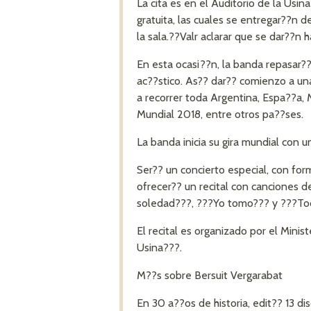
La cita es en el Auditorio de la Usin
gratuita, las cuales se entregar??n d
la sala.??Valr aclarar que se dar??n
En esta ocasi??n, la banda repasar?
ac??stico. As?? dar?? comienzo a una
a recorrer toda Argentina, Espa??a, 
Mundial 2018, entre otros pa??ses.
La banda inicia su gira mundial con u
Ser?? un concierto especial, con for
ofrecer?? un recital con canciones d
soledad???, ???Yo tomo??? y ???To
El recital es organizado por el Minis
Usina???.
M??s sobre Bersuit Vergarabat
En 30 a??os de historia, edit?? 13 d