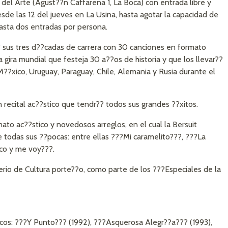
a del Arte (Agust??n Caffarena 1, La Boca) con entrada libre y
esde las 12 del jueves en La Usina, hasta agotar la capacidad de
 hasta dos entradas por persona.
? sus tres d??cadas de carrera con 30 canciones en formato
 gira mundial que festeja 30 a??os de historia y que los llevar??
M??xico, Uruguay, Paraguay, Chile, Alemania y Rusia durante el
n recital ac??stico que tendr?? todos sus grandes ??xitos.
mato ac??stico y novedosos arreglos, en el cual la Bersuit
e todas sus ??pocas: entre ellas ???Mi caramelito???, ???La
co y me voy???.
terio de Cultura porte??o, como parte de los ???Especiales de la
iscos: ???Y Punto??? (1992), ???Asquerosa Alegr??a??? (1993),