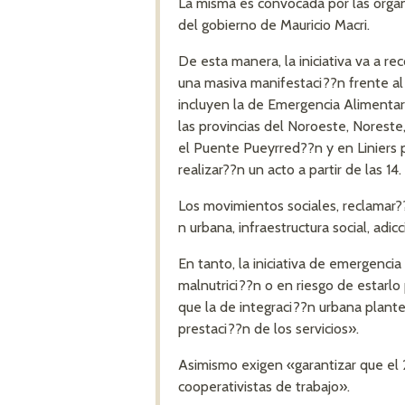
La misma es convocada por las organi
del gobierno de Mauricio Macri.
De esta manera, la iniciativa va a rec
una masiva manifestaci??n frente al
incluyen la de Emergencia Alimentari
las provincias del Noroeste, Noreste,
el Puente Pueyrred??n y en Liniers 
realizar??n un acto a partir de las 14.
Los movimientos sociales, reclamar?
n urbana, infraestructura social, adi
En tanto, la iniciativa de emergenci
malnutrici??n o en riesgo de estarlo
que la de integraci??n urbana plantea
prestaci??n de los servicios».
Asimismo exigen «garantizar que el 2
cooperativistas de trabajo».