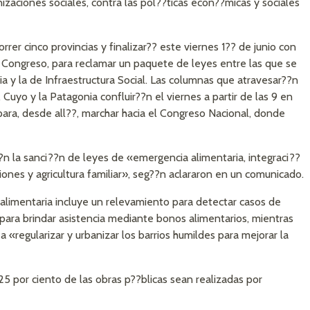
zaciones sociales, contra las pol??ticas econ??micas y sociales
orrer cinco provincias y finalizar?? este viernes 1?? de junio con
 Congreso, para reclamar un paquete de leyes entre las que se
a y la de Infraestructura Social. Las columnas que atravesar??n
 Cuyo y la Patagonia confluir??n el viernes a partir de las 9 en
para, desde all??, marchar hacia el Congreso Nacional, donde
?n la sanci??n de leyes de «emergencia alimentaria, integraci??
cciones y agricultura familiar», seg??n aclararon en un comunicado.
a alimentaria incluye un relevamiento para detectar casos de
 para brindar asistencia mediante bonos alimentarios, mientras
 «regularizar y urbanizar los barrios humildes para mejorar la
5 por ciento de las obras p??blicas sean realizadas por