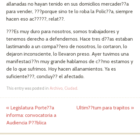
allanadas no hayan tenido en sus domicilios mercader??a
para vender, ???porque sino te lo roba la Polic??a, siempre
hacen eso ac?????, relat??.
???Es muy duro para nosotros, somos trabajadores y
tenemos derecho a defendernos. Hace tres d??as estaban
lastimando a un compa??ero de nosotros, lo cortaron, lo
dejaron inconsciente, lo llevaron preso. Ayer tuvimos una
manifestaci??n muy grande hablamos de c??mo estamos y
de lo que sufrimos. Hoy hacen allanamientos. Ya es
suficiente???, concluy?? el afectado.
This entry was posted in
Archivo
,
Ciudad
.
«
Legislatura Porte??a
Ultim??tum para trapitos
»
Post navigation
informa: convocatoria a
Audiencia P??blica