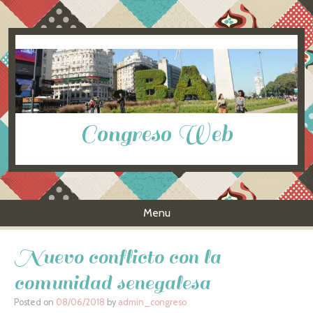
Congreso Web
Menu
Skip to content
Nuevo conflicto con la
comunidad senegalesa
Posted on
08/06/2018
by
admin_congreso