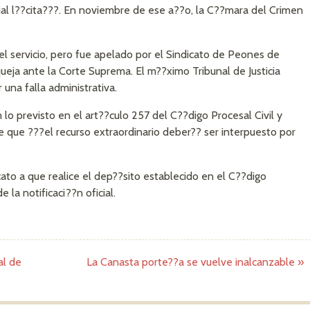
ial l??cita???. En noviembre de ese a??o, la C??mara del Crimen
 el servicio, pero fue apelado por el Sindicato de Peones de
ueja ante la Corte Suprema. El m??ximo Tribunal de Justicia
una falla administrativa.
 lo previsto en el art??culo 257 del C??digo Procesal Civil y
e que ???el recurso extraordinario deber?? ser interpuesto por
icato a que realice el dep??sito establecido en el C??digo
 la notificaci??n oficial.
al de
La Canasta porte??a se vuelve inalcanzable
»