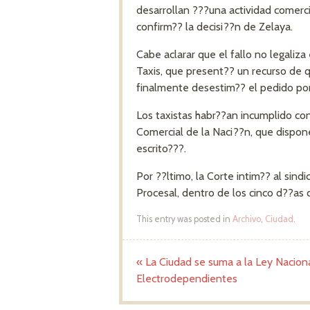
desarrollan ???una actividad comerc
confirm?? la decisi??n de Zelaya.
Cabe aclarar que el fallo no legaliza
Taxis, que present?? un recurso de q
finalmente desestim?? el pedido por 
Los taxistas habr??an incumplido con
Comercial de la Naci??n, que dispon
escrito???.
Por ??ltimo, la Corte intim?? al sind
Procesal, dentro de los cinco d??as de
This entry was posted in
Archivo
,
Ciudad
.
«
La Ciudad se suma a la Ley Nacion
Post navigation
Electrodependientes