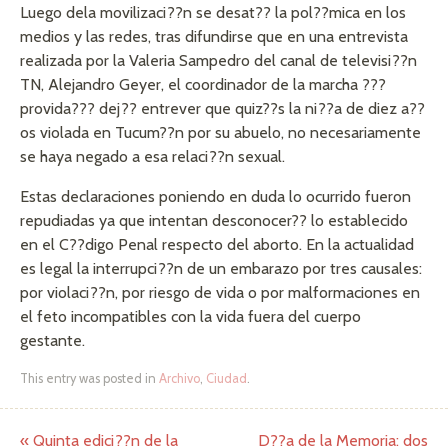
Luego dela movilizaci??n se desat?? la pol??mica en los
medios y las redes, tras difundirse que en una entrevista
realizada por la Valeria Sampedro del canal de televisi??n
TN, Alejandro Geyer, el coordinador de la marcha ???
provida??? dej?? entrever que quiz??s la ni??a de diez a??
os violada en Tucum??n por su abuelo, no necesariamente
se haya negado a esa relaci??n sexual.
Estas declaraciones poniendo en duda lo ocurrido fueron
repudiadas ya que intentan desconocer?? lo establecido
en el C??digo Penal respecto del aborto. En la actualidad
es legal la interrupci??n de un embarazo por tres causales:
por violaci??n, por riesgo de vida o por malformaciones en
el feto incompatibles con la vida fuera del cuerpo
gestante.
This entry was posted in
Archivo
,
Ciudad
.
«
Quinta edici??n de la
D??a de la Memoria: dos