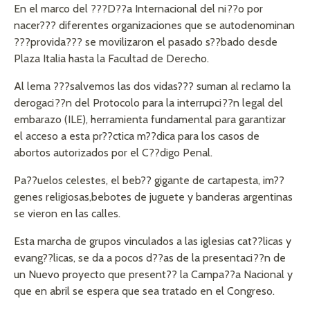
En el marco del ???D??a Internacional del ni??o por
nacer??? diferentes organizaciones que se autodenominan
???provida??? se movilizaron el pasado s??bado desde
Plaza Italia hasta la Facultad de Derecho.
Al lema ???salvemos las dos vidas??? suman al reclamo la
derogaci??n del Protocolo para la interrupci??n legal del
embarazo (ILE), herramienta fundamental para garantizar
el acceso a esta pr??ctica m??dica para los casos de
abortos autorizados por el C??digo Penal.
Pa??uelos celestes, el beb?? gigante de cartapesta, im??
genes religiosas,bebotes de juguete y banderas argentinas
se vieron en las calles.
Esta marcha de grupos vinculados a las iglesias cat??licas y
evang??licas, se da a pocos d??as de la presentaci??n de
un Nuevo proyecto que present?? la Campa??a Nacional y
que en abril se espera que sea tratado en el Congreso.