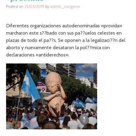
Posted on
25/03/2019
by
admin_congreso
Diferentes organizaciones autodenominadas «provida»
marcharon este s??bado con sus pa??uelos celestes en
plazas de todo el pa??s. Se oponen a la legalizaci??n del
aborto y nuevamente desataron la pol??mica con
declaraciones «antiderechos».