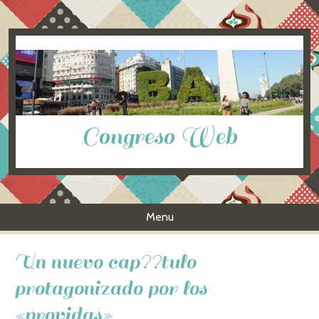
Congreso Web
Menu
Skip to content
Un nuevo cap??tulo
protagonizado por los
«providas»