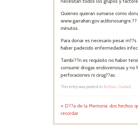
necesitan todos los grupos y factor
Quienes quieran sumarse como donan
www.garrahan.gov.ar/donosangre.??
minutos.
Para donar es necesario pesar m??s d
haber padecido enfermedades infecto
Tambi??n es requisito no haber tenid
consumir drogas endovenosas y no ha
perforaciones ni cirug??as.
This entry was posted in
Archivo
,
Ciudad
.
«
D??a de la Memoria: dos hechos qu
Post navigation
recordar