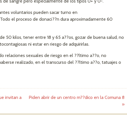
es de sangre pero especialmente de los tipos 0+ y 0-.
tes voluntarios pueden sacar turno en
 Todo el proceso de donaci??n dura aproximadamente 60
e 50 kilos, tener entre 18 y 65 a??os, gozar de buena salud, no
contagiosas ni estar en riesgo de adquirirlas.
o relaciones sexuales de riesgo en el ??ltimo a??o, no
berse realizado, en el transcurso del ??ltimo a??o, tatuajes o
e invitan a
Piden abrir de un centro m??dico en la Comuna 8
»