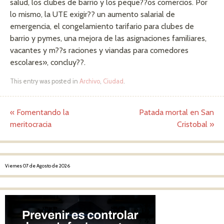
salud, los clubes de barrio y los peque??os comercios. Por
lo mismo, la UTE exigir?? un aumento salarial de
emergencia, el congelamiento tarifario para clubes de
barrio y pymes, una mejora de las asignaciones familiares,
vacantes y m??s raciones y viandas para comedores
escolares», concluy??.
This entry was posted in
Archivo
,
Ciudad
.
«
Fomentando la
Patada mortal en San
Post navigation
meritocracia
Cristobal
»
Viernes 07 de Agosto de 2026