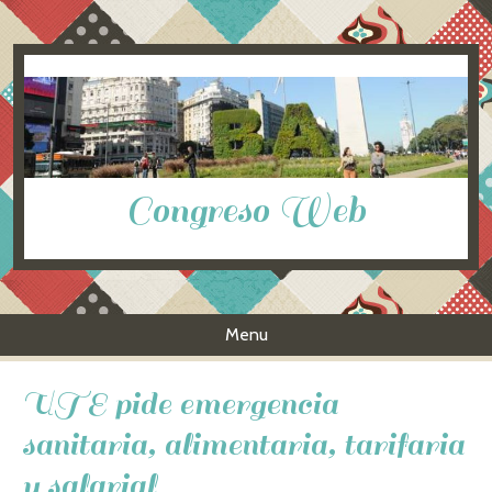
Congreso Web
Menu
Skip to content
UTE pide emergencia
sanitaria, alimentaria, tarifaria
y salarial