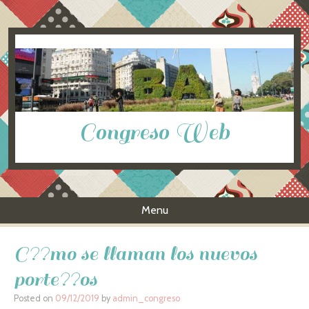
Congreso Web
Menu
Skip to content
C??mo se llaman los nuevos
porte??os
Posted on
09/12/2019
by
admin_congreso