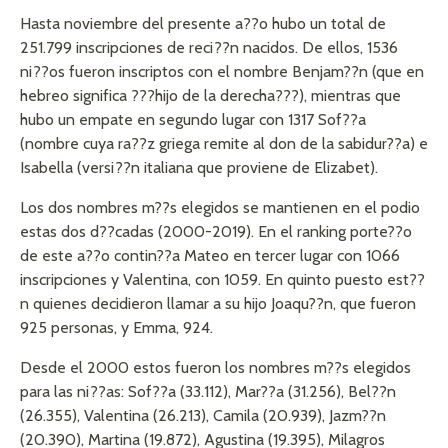
Hasta noviembre del presente a??o hubo un total de
251.799 inscripciones de reci??n nacidos. De ellos, 1536
ni??os fueron inscriptos con el nombre Benjam??n (que en
hebreo significa ???hijo de la derecha???), mientras que
hubo un empate en segundo lugar con 1317 Sof??a
(nombre cuya ra??z griega remite al don de la sabidur??a) e
Isabella (versi??n italiana que proviene de Elizabet).
Los dos nombres m??s elegidos se mantienen en el podio
estas dos d??cadas (2000-2019). En el ranking porte??o
de este a??o contin??a Mateo en tercer lugar con 1066
inscripciones y Valentina, con 1059. En quinto puesto est??
n quienes decidieron llamar a su hijo Joaqu??n, que fueron
925 personas, y Emma, 924.
Desde el 2000 estos fueron los nombres m??s elegidos
para las ni??as: Sof??a (33.112), Mar??a (31.256), Bel??n
(26.355), Valentina (26.213), Camila (20.939), Jazm??n
(20.390), Martina (19.872), Agustina (19.395), Milagros