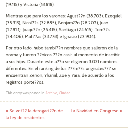
(19.115) y Victoria (18.818).
Mientras que para los varones: Agust??n (38.703), Ezequiel
(35.313), Nicol??s (32.885), Benjam??n (28.202), Juan
(27.821), Joaqu??n (25.415), Santiago (24.615), Tom??s
(24.406), Mat??as (23.778) e Ignacio (22.904).
Por otro lado, hubo tambi??n nombres que salieron de la
norma y fueron ??nicos ???o casi- al momento de inscribir
a sus hijos. Durante este a??o se eligieron 3.031 nombres
diferentes. En el ranking de los ???m??s originales??? se
encuentran Zenon, Yhamil, Zoe y Yara, de acuerdo a los
registros porte??os.
This entry was posted in
Archivo
,
Ciudad
.
«
Se vot?? la derogaci??n de
La Navidad en Congreso
»
Post navigation
la ley de residentes