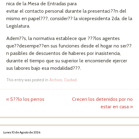
nica de la Mesa de Entradas para
evitar el contacto personal durante la presentaci??n del
mismo en papel???, consider?? la vicepresidenta 2da. de la
Legislatura.
Adem??s, la normativa establece que ???los agentes
que??desempe??en sus funciones desde el hogar no ser??
n pasibles de descuentos de haberes por inasistencia,
durante el tiempo que su superior le encomiende ejercer
sus labores bajo esa modalidad???.
This entry was posted in
Archivo
,
Ciudad
.
«
S??lo los perros
Crecen los detenidos por no
Post navigation
estar en casa
»
Lunes 10 de Agosto de 2026