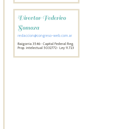
Director Federico
Somoza
redaccion@congreso-web.com.ar
Baigorria 3546- Capital Federal Reg.
Prop. intelectual 5032772- Ley 11.723