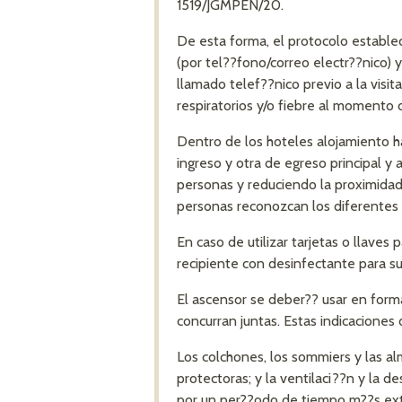
1519/JGMPEN/20.
De esta forma, el protocolo estable
(por tel??fono/correo electr??nico) 
llamado telef??nico previo a la visi
respiratorios y/o fiebre al momento d
Dentro de los hoteles alojamiento h
ingreso y otra de egreso principal y 
personas y reduciendo la proximidad 
personas reconozcan los diferentes 
En caso de utilizar tarjetas o llaves
recipiente con desinfectante para su 
El ascensor se deber?? usar en form
concurran juntas. Estas indicaciones 
Los colchones, los sommiers y las a
protectoras; y la ventilaci??n y la d
por un per??odo de tiempo m??s ext