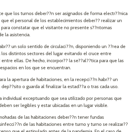
ce que los turnos deber??n ser asignados de forma electr??nica
y que el personal de los establecimientos deber?? realizar un
ta para constatar que el visitante no presente s??ntomas
e la asistencia.
abr?? un solo sentido de circulaci??n, disponiendo un ??rea de
a los distintos sectores del lugar evitando el cruce entre
entre ellas. De hecho, incorpor?? la se??al??tica para que las
espacios en los que se encuentran.
 para la apertura de habitaciones, en la recepci??n habr?? un
dep??sito o guarda al finalizar la estad??a o tras cada uso.
a individual exceptuando que sea utilizado por personas que
deben ser legibles y estar ubicadas en un lugar visible.
lmohadas de las habitaciones deber??n tener fundas
esinfecci??n de las habitaciones entre turno y turno se realizar??
enso que el estipulado antes de la pandemia. En el caso de