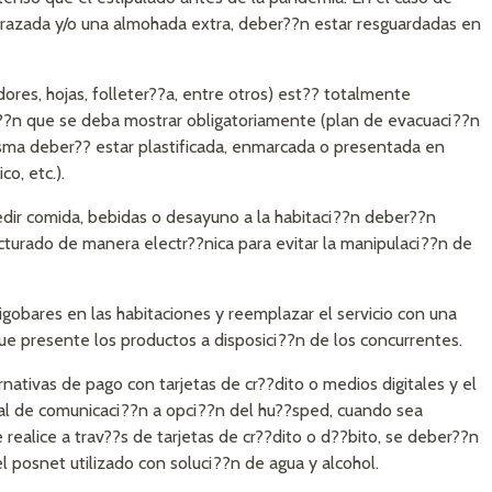
frazada y/o una almohada extra, deber??n estar resguardadas en
ores, hojas, folleter??a, entre otros) est?? totalmente
ci??n que se deba mostrar obligatoriamente (plan de evacuaci??n
misma deber?? estar plastificada, enmarcada o presentada en
co, etc.).
ir comida, bebidas o desayuno a la habitaci??n deber??n
facturado de manera electr??nica para evitar la manipulaci??n de
rigobares en las habitaciones y reemplazar el servicio con una
que presente los productos a disposici??n de los concurrentes.
ativas de pago con tarjetas de cr??dito o medios digitales y el
nal de comunicaci??n a opci??n del hu??sped, cuando sea
 realice a trav??s de tarjetas de cr??dito o d??bito, se deber??n
l posnet utilizado con soluci??n de agua y alcohol.