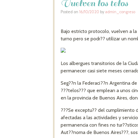
Vuelven los telos
Posted on
16/10/2020
by
admin_congreso
Bajo estricto protocolo, vuelven a la
turno pero se podr?? utilizar un nom
Los albergues transitorios de la Ci
permanecer casi siete meses cerrado
Seg??n la Federaci??n Argentina de 
???telos??? que emplean a unos cinc
en la provincia de Buenos Aires, dond
???Se exceptu?? del cumplimiento del
afectadas a las actividades y servic
permanencia con fines no tur??sticos
Aut??noma de Buenos Aires???, sosti