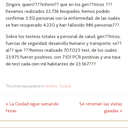
Zingoni, quien????inform?? que en los geri??tricos ???
llevamos realizados 22.736 hisopados, hemos podido
confirmar 5.312 personas con la enfermedad, de las cuales
se han recuperado 4.220 y han fallecido 986 personas???.
Sobre los testeos totales a personal de salud, geri??tricos,
fuerzas de seguridad, desarrollo humano y transporte, se??
al?? que ???hemos realizado 707.025 test, de los cuales
25.975 fueron positivos, con 7.101 PCR positivas y una tasa
de test cada cien mil habitantes de 23.567???.
This entry was posted in
Archivo
,
Ciudad
.
«
La Ciudad sigue sumando
Se retoman las visitas
Post navigation
ferias
guiadas
»