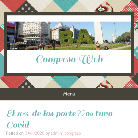
Congreso Web
Menu
Skip to content
El 10% de los porte??os tuvo
Covid
Posted on
04/11/2020
by
admin_congreso