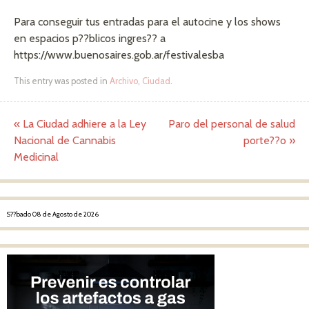
Para conseguir tus entradas para el autocine y los shows
en espacios p??blicos ingres?? a
https://www.buenosaires.gob.ar/festivalesba
This entry was posted in
Archivo
,
Ciudad
.
«
La Ciudad adhiere a la Ley
Paro del personal de salud
Post navigation
Nacional de Cannabis
porte??o
»
Medicinal
S??bado 08 de Agosto de 2026