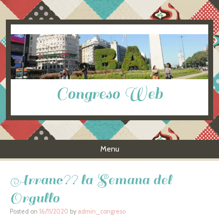
Congreso Web
Menu
Skip to content
Arranc?? la Semana del
Orgullo
Posted on
16/11/2020
by
admin_congreso