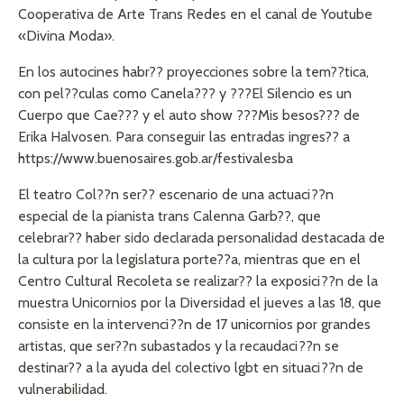
Cooperativa de Arte Trans Redes en el canal de Youtube
«Divina Moda».
En los autocines habr?? proyecciones sobre la tem??tica,
con pel??culas como Canela??? y ???El Silencio es un
Cuerpo que Cae??? y el auto show ???Mis besos??? de
Erika Halvosen. Para conseguir las entradas ingres?? a
https://www.buenosaires.gob.ar/festivalesba
El teatro Col??n ser?? escenario de una actuaci??n
especial de la pianista trans Calenna Garb??, que
celebrar?? haber sido declarada personalidad destacada de
la cultura por la legislatura porte??a, mientras que en el
Centro Cultural Recoleta se realizar?? la exposici??n de la
muestra Unicornios por la Diversidad el jueves a las 18, que
consiste en la intervenci??n de 17 unicornios por grandes
artistas, que ser??n subastados y la recaudaci??n se
destinar?? a la ayuda del colectivo lgbt en situaci??n de
vulnerabilidad.