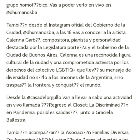
grupo homof??bico. Vas a poder verlo en vivo en
@dhumanosba
Tambi??n desde el Instagram oficial del Gobierno de la
Ciudad, @dhumanosba, a las 16 vas a conocer a la artista
Calenna Garb??, compositora, pianista y personalidad
destacada por la Legislatura porte??a y el Gobierno de la
Ciudad de Buenos Aires. Calenna es una reconocida figura
cultural de la ciudad y una comprometida activista por los
derechos del colectivo LGBTIQ+ que llev?? su mensaje de
diversidad no s??lo a los rincones de la Argentina, sino
traspas?? la frontera y conquist?? el mundo.
Desde la @casadelorgullo van a llevar a cabo una actividad
en vivo llamada ???Regreso al Closet: La Discriminaci??n
en Pandemia, posibles salidas???, junto a Graciela
Ballestra.
Tambi??n acompa??ar?? la Asociaci??n Familias Diversas
De Argentina (AFDA), a trav??s de Zoom, el martes a las