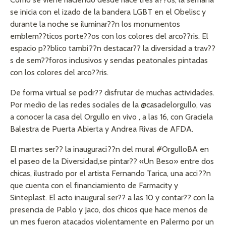
se inicia con el izado de la bandera LGBT en el Obelisc y
durante la noche se iluminar??n los monumentos
emblem??ticos porte??os con los colores del arco??ris. El
espacio p??blico tambi??n destacar?? la diversidad a trav??
s de sem??foros inclusivos y sendas peatonales pintadas
con los colores del arco??ris.
De forma virtual se podr?? disfrutar de muchas actividades.
Por medio de las redes sociales de la @casadelorgullo, vas
a conocer la casa del Orgullo en vivo , a las 16, con Graciela
Balestra de Puerta Abierta y Andrea Rivas de AFDA.
El martes ser?? la inauguraci??n del mural #OrgulloBA en
el paseo de la Diversidad,se pintar?? «Un Beso» entre dos
chicas, ilustrado por el artista Fernando Tarica, una acci??n
que cuenta con el financiamiento de Farmacity y
Sinteplast. El acto inaugural ser?? a las 10 y contar?? con la
presencia de Pablo y Jaco, dos chicos que hace menos de
un mes fueron atacados violentamente en Palermo por un