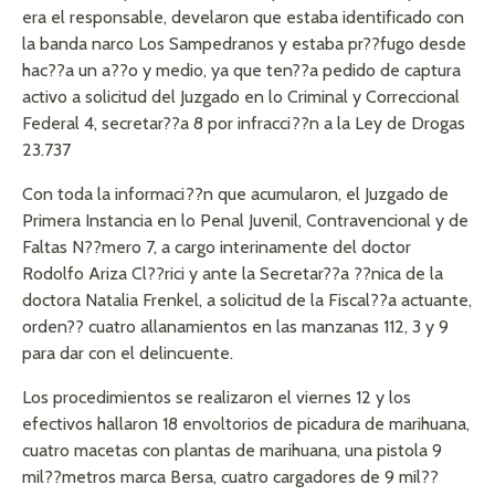
era el responsable, develaron que estaba identificado con
la banda narco Los Sampedranos y estaba pr??fugo desde
hac??a un a??o y medio, ya que ten??a pedido de captura
activo a solicitud del Juzgado en lo Criminal y Correccional
Federal 4, secretar??a 8 por infracci??n a la Ley de Drogas
23.737
Con toda la informaci??n que acumularon, el Juzgado de
Primera Instancia en lo Penal Juvenil, Contravencional y de
Faltas N??mero 7, a cargo interinamente del doctor
Rodolfo Ariza Cl??rici y ante la Secretar??a ??nica de la
doctora Natalia Frenkel, a solicitud de la Fiscal??a actuante,
orden?? cuatro allanamientos en las manzanas 112, 3 y 9
para dar con el delincuente.
Los procedimientos se realizaron el viernes 12 y los
efectivos hallaron 18 envoltorios de picadura de marihuana,
cuatro macetas con plantas de marihuana, una pistola 9
mil??metros marca Bersa, cuatro cargadores de 9 mil??