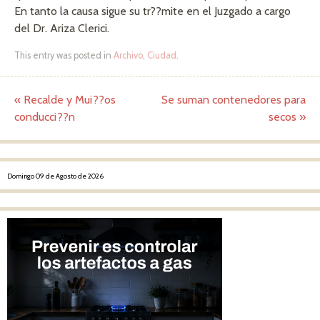
En tanto la causa sigue su tr??mite en el Juzgado a cargo
del Dr. Ariza Clerici.
This entry was posted in
Archivo
,
Ciudad
.
«
Recalde y Mui??os
Se suman contenedores para
Post navigation
conducci??n
secos
»
Domingo 09 de Agosto de 2026