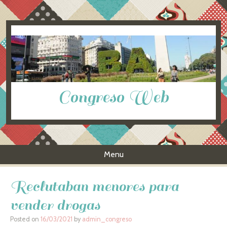
Congreso Web
Menu
Skip to content
Reclutaban menores para
vender drogas
Posted on
16/03/2021
by
admin_congreso