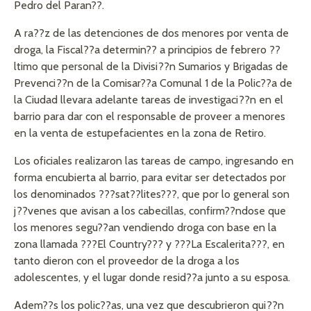
Pedro del Paran??.
A ra??z de las detenciones de dos menores por venta de
droga, la Fiscal??a determin?? a principios de febrero ??
ltimo que personal de la Divisi??n Sumarios y Brigadas de
Prevenci??n de la Comisar??a Comunal 1 de la Polic??a de
la Ciudad llevara adelante tareas de investigaci??n en el
barrio para dar con el responsable de proveer a menores
en la venta de estupefacientes en la zona de Retiro.
Los oficiales realizaron las tareas de campo, ingresando en
forma encubierta al barrio, para evitar ser detectados por
los denominados ???sat??lites???, que por lo general son
j??venes que avisan a los cabecillas, confirm??ndose que
los menores segu??an vendiendo droga con base en la
zona llamada ???El Country??? y ???La Escalerita???, en
tanto dieron con el proveedor de la droga a los
adolescentes, y el lugar donde resid??a junto a su esposa.
Adem??s los polic??as, una vez que descubrieron qui??n