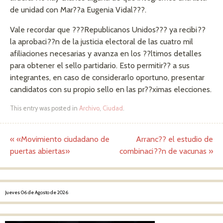
de unidad con Mar??a Eugenia Vidal???.
Vale recordar que ???Republicanos Unidos??? ya recibi??
la aprobaci??n de la justicia electoral de las cuatro mil
afiliaciones necesarias y avanza en los ??ltimos detalles
para obtener el sello partidario. Esto permitir?? a sus
integrantes, en caso de considerarlo oportuno, presentar
candidatos con su propio sello en las pr??ximas elecciones.
This entry was posted in
Archivo
,
Ciudad
.
«
«Movimiento ciudadano de
Arranc?? el estudio de
Post navigation
puertas abiertas»
combinaci??n de vacunas
»
Jueves 06 de Agosto de 2026