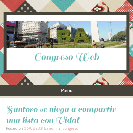
Congreso Web
Menu
Skip to content
Santoro se niega a compartir
una lista con Vidal
Posted on
06/07/2021
by
admin_congreso