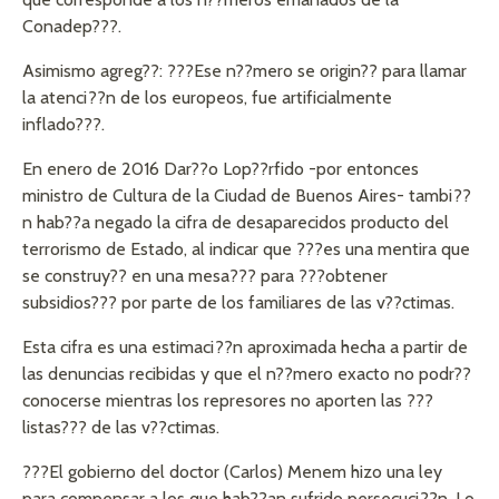
Conadep???.
Asimismo agreg??: ???Ese n??mero se origin?? para llamar
la atenci??n de los europeos, fue artificialmente
inflado???.
En enero de 2016 Dar??o Lop??rfido -por entonces
ministro de Cultura de la Ciudad de Buenos Aires- tambi??
n hab??a negado la cifra de desaparecidos producto del
terrorismo de Estado, al indicar que ???es una mentira que
se construy?? en una mesa??? para ???obtener
subsidios??? por parte de los familiares de las v??ctimas.
Esta cifra es una estimaci??n aproximada hecha a partir de
las denuncias recibidas y que el n??mero exacto no podr??
conocerse mientras los represores no aporten las ???
listas??? de las v??ctimas.
???El gobierno del doctor (Carlos) Menem hizo una ley
para compensar a los que hab??an sufrido persecuci??n. Lo