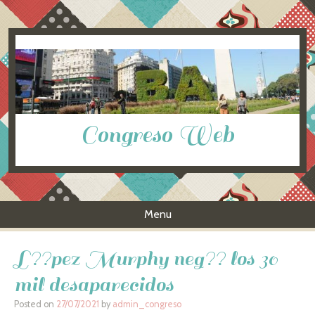
Congreso Web
Menu
Skip to content
L??pez Murphy neg?? los 30
mil desaparecidos
Posted on
27/07/2021
by
admin_congreso