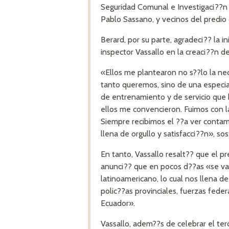
Seguridad Comunal e Investigaci??n 
Pablo Sassano, y vecinos del predio 
Berard, por su parte, agradeci?? la i
inspector Vassallo en la creaci??n de
«Ellos me plantearon no s??lo la ne
tanto queremos, sino de una especial
de entrenamiento y de servicio que 
ellos me convencieron. Fuimos con la
Siempre recibimos el ??a ver conta
llena de orgullo y satisfacci??n», sos
En tanto, Vassallo resalt?? que el p
anunci?? que en pocos d??as «se va a
latinoamericano, lo cual nos llena d
polic??as provinciales, fuerzas feder
Ecuador».
Vassallo, adem??s de celebrar el ter