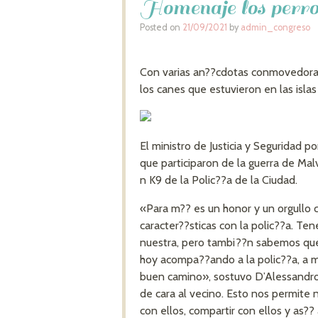
Homenaje los perr
Posted on
21/09/2021
by
admin_congreso
Con varias an??cdotas conmovedoras
los canes que estuvieron en las isla
El ministro de Justicia y Seguridad 
que participaron de la guerra de Malv
n K9 de la Polic??a de la Ciudad.
«Para m?? es un honor y un orgullo
caracter??sticas con la polic??a. Te
nuestra, pero tambi??n sabemos que
hoy acompa??ando a la polic??a, a m
buen camino», sostuvo D’Alessandro 
de cara al vecino. Esto nos permite n
con ellos, compartir con ellos y as?