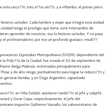
e esta secci??n, tres a??os atr??s, y a «Mambo, el primer perro
o hicieron ustedes. Cada hombre y mujer que integra esta unidad
 unidad tenga el prestigio que tiene, este intercambio de
ieren aprender de nosotros, eso lo hicieron ustedes. Y no pasa
 el profesionalismo, por eso un profundo gracias», resalt??
 Operaciones Especiales Metropolitana (DOEM), dependiente del
la Polic??a de la Ciudad, fue creada el 20 de septiembre de
 Pastor Belga Malinois, entrenados principalmente para
ficas y de alto riesgo, puntualmente para lograr la reducci??n y
n generar heridas, y un Dogo Argentino, capacitado
ventivo.
secci??n, en Villa Soldati, asistieron tambi??n el jefe y subjefe
Berard y Oscar Cejas, respectivamente, el jefe del
misario inspector Guillermo Vassallo, los subsecretarios de