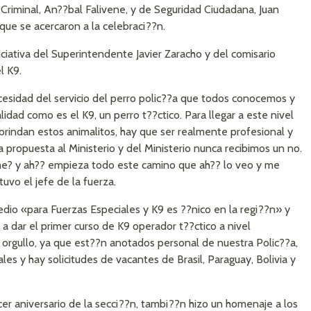
Criminal, An??bal Falivene, y de Seguridad Ciudadana, Juan
que se acercaron a la celebraci??n.
niciativa del Superintendente Javier Zaracho y del comisario
l K9.
cesidad del servicio del perro polic??a que todos conocemos y
idad como es el K9, un perro t??ctico. Para llegar a este nivel
brindan estos animalitos, hay que ser realmente profesional y
 propuesta al Ministerio y del Ministerio nunca recibimos un no.
me? y ah?? empieza todo este camino que ah?? lo veo y me
tuvo el jefe de la fuerza.
redio «para Fuerzas Especiales y K9 es ??nico en la regi??n» y
 dar el primer curso de K9 operador t??ctico a nivel
e orgullo, ya que est??n anotados personal de nuestra Polic??a,
ales y hay solicitudes de vacantes de Brasil, Paraguay, Bolivia y
cer aniversario de la secci??n, tambi??n hizo un homenaje a los