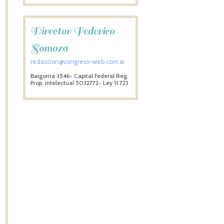
Director Federico
Somoza
redaccion@congreso-web.com.ar
Baigorria 3546- Capital Federal Reg.
Prop. intelectual 5032772- Ley 11.723