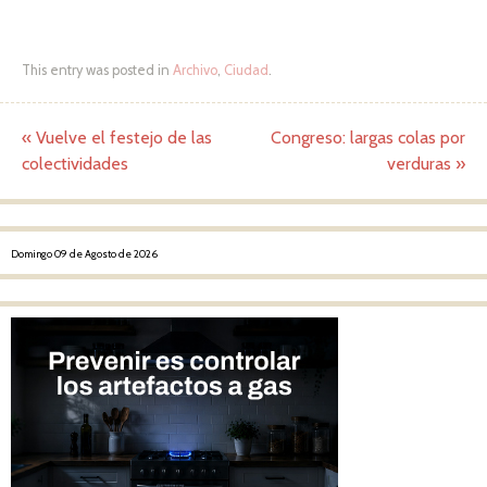
This entry was posted in
Archivo
,
Ciudad
.
«
Vuelve el festejo de las
Congreso: largas colas por
Post navigation
colectividades
verduras
»
Domingo 09 de Agosto de 2026