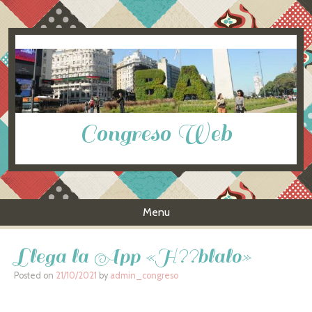
Congreso Web
Menu
Skip to content
Llega la App «H??blalo»
Posted on
21/10/2021
by
admin_congreso