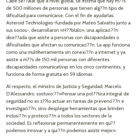
Cabe se??alar que a nivel global, se estima que hay m??s
de 500 millones de personas que tienen alg??n tipo de
dificultad para comunicarse. Con el fin de ayudarlas,
Asteroid Technologies-fundada por Mateo Salvatto junto a
sus socios-, desarrollaron «H??blalo», una aplicaci??n
dise??ada que asiste a personas con discapacidades o
dificultades que afectan su comunicaci??n. La app funciona
como una multiherramienta sin conexi??n a internet y ya
asiste a m??s de 150 mil personas con diferentes
discapacidades comunicativas en los cinco continentes, y
funciona de forma gratuita en 59 idiomas.
Al respecto, el ministro de Justicia y Seguridad, Marcelo
D’Alessandro, sostuvo:??»Pensar una pol??tica integral de
seguridad no es s??lo actuar en tareas de prevenci??n e
investigaci??n, sino desplegar herramientas que brinden
inclusi??n y protecci??n a todos los sectores de la
sociedad. Es reflexionar permanentemente en qu??
podemos innovar y a qui??n podemos asistir mejor».