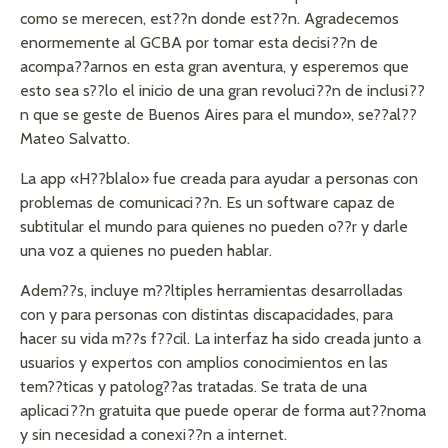
como se merecen, est??n donde est??n. Agradecemos
enormemente al GCBA por tomar esta decisi??n de
acompa??arnos en esta gran aventura, y esperemos que
esto sea s??lo el inicio de una gran revoluci??n de inclusi??
n que se geste de Buenos Aires para el mundo», se??al??
Mateo Salvatto.
La app «H??blalo» fue creada para ayudar a personas con
problemas de comunicaci??n. Es un software capaz de
subtitular el mundo para quienes no pueden o??r y darle
una voz a quienes no pueden hablar.
Adem??s, incluye m??ltiples herramientas desarrolladas
con y para personas con distintas discapacidades, para
hacer su vida m??s f??cil. La interfaz ha sido creada junto a
usuarios y expertos con amplios conocimientos en las
tem??ticas y patolog??as tratadas. Se trata de una
aplicaci??n gratuita que puede operar de forma aut??noma
y sin necesidad a conexi??n a internet.