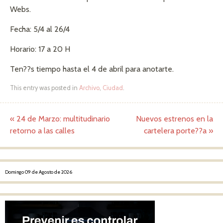
Webs.
Fecha: 5/4 al 26/4
Horario: 17 a 20 H
Ten??s tiempo hasta el 4 de abril para anotarte.
This entry was posted in
Archivo
,
Ciudad
.
«
24 de Marzo: multitudinario
Nuevos estrenos en la
Post navigation
retorno a las calles
cartelera porte??a
»
Domingo 09 de Agosto de 2026