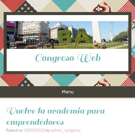
Congreso Web
Menu
Skip to content
Vuelve la academia para
emprendedores
Posted on
29/03/2022
by
admin_congreso